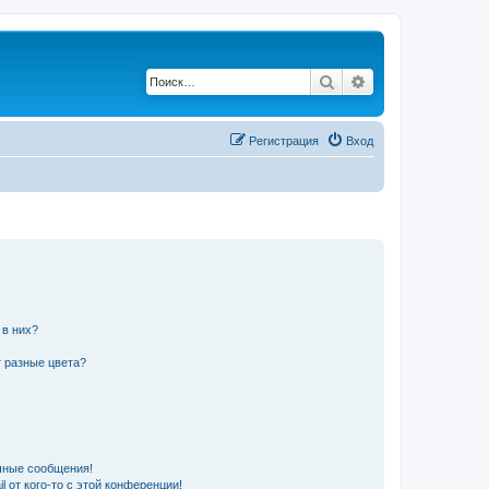
Поиск
Расширенный по
Регистрация
Вход
 в них?
 разные цвета?
чные сообщения!
 от кого-то с этой конференции!