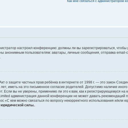
Как мне связаться с администратором 
дминистратор настроил конференцию: должны ли вы зарегистрироваться, чтобы
 анонимным пользователям: аватары, личные сообщения, отправка email-сооб
.
 или Акт о защите частных прав ребёнка в интернете от 1998 г. — это закон Со
т, иметь на это письменное согласие родителей. Допустимо наличие иного
 Если вы не уверены, применимо ли это к вам, как к регистрирующемуся на 
Limited администрация данной конференции не может давать рекомендаций 
ос «С кем можно связаться по вопросу некорректного использования и/или ю
т юридической силы.
.