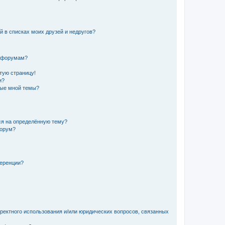
й в списках моих друзей и недругов?
и форумам?
стую страницу!
и?
ные мной темы?
ься на определённую тему?
форум?
ференции?
рректного использования и/или юридических вопросов, связанных