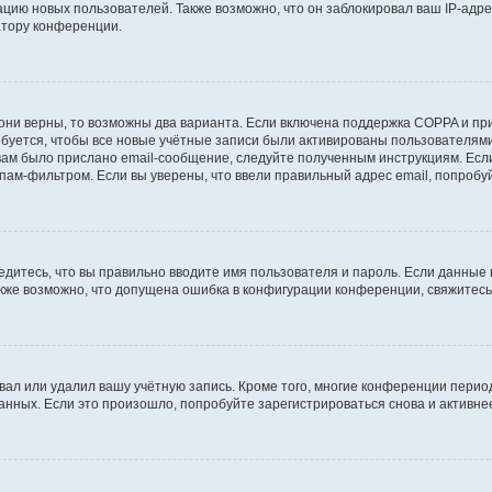
ию новых пользователей. Также возможно, что он заблокировал ваш IP-адре
атору конференции.
они верны, то возможны два варианта. Если включена поддержка COPPA и при 
уется, чтобы все новые учётные записи были активированы пользователями
ам было прислано email-сообщение, следуйте полученным инструкциям. Если
пам-фильтром. Если вы уверены, что ввели правильный адрес email, попробу
едитесь, что вы правильно вводите имя пользователя и пароль. Если данные
Также возможно, что допущена ошибка в конфигурации конференции, свяжитес
вал или удалил вашу учётную запись. Кроме того, многие конференции перио
ных. Если это произошло, попробуйте зарегистрироваться снова и активнее 