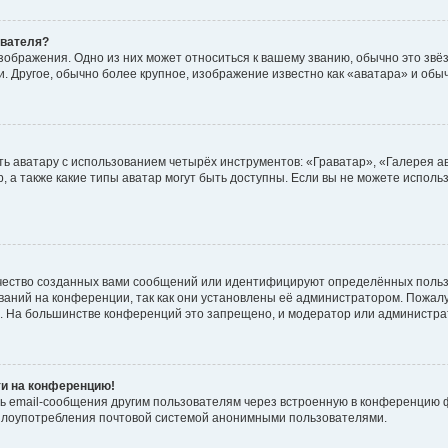
ователя?
зображения. Одно из них может относиться к вашему званию, обычно это звёзд
. Другое, обычно более крупное, изображение известно как «аватара» и обы
ь аватару с использованием четырёх инструментов: «Граватар», «Галерея а
, а также какие типы аватар могут быть доступны. Если вы не можете испол
чество созданных вами сообщений или идентифицируют определённых польз
аний на конференции, так как они установлены её администратором. Пожал
е. На большинстве конференций это запрещено, и модератор или администра
ти на конференцию!
ь email-сообщения другим пользователям через встроенную в конференцию ф
ь злоупотребления почтовой системой анонимными пользователями.