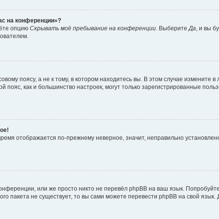
час на конференции»?
дёте опцию
Скрывать моё пребывание на конференции
. Выберите
Да
, и вы 
зователем.
вому поясу, а не к тому, в котором находитесь вы. В этом случае измените в 
овой пояс, как и большинство настроек, могут только зарегистрированные пол
ое!
о время отображается по-прежнему неверное, значит, неправильно установле
онференции, или же просто никто не перевёл phpBB на ваш язык. Попробуйт
вого пакета не существует, то вы сами можете перевести phpBB на свой язы