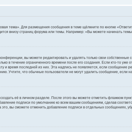
овая тема». Для размещения сообщения в теме щёлкните по кнопке «Ответит
ится внизу страниц форума или темы. Например: «Вы можете начинать темы»
конференции, вы можете редактировать и удалять только свои собственные 
ько в течение ограниченного времени после его создания. Если кто-то уже 
дату и время последней из них. Эта надпись не появляется, если сообщение 
ию. Учтите, что обычные пользователи не могут удалить сообщение, если на 
создать её в личном разделе. После этого вы можете отметить флажком пун
обавление подписи по умолчанию ко всем вашим сообщениям, сделав соотве
а это, вы сможете отменить добавление подписи в отдельных сообщениях, у