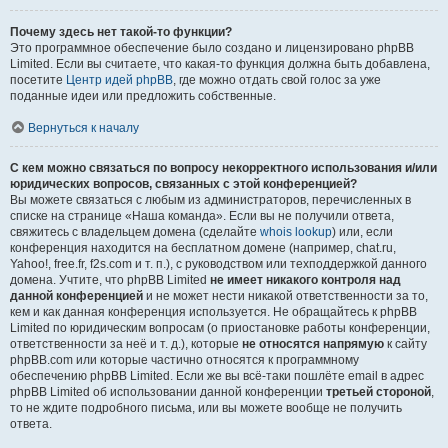
Почему здесь нет такой-то функции?
Это программное обеспечение было создано и лицензировано phpBB
Limited. Если вы считаете, что какая-то функция должна быть добавлена,
посетите
Центр идей phpBB
, где можно отдать свой голос за уже
поданные идеи или предложить собственные.
Вернуться к началу
С кем можно связаться по вопросу некорректного использования и/или
юридических вопросов, связанных с этой конференцией?
Вы можете связаться с любым из администраторов, перечисленных в
списке на странице «Наша команда». Если вы не получили ответа,
свяжитесь с владельцем домена (сделайте
whois lookup
) или, если
конференция находится на бесплатном домене (например, chat.ru,
Yahoo!, free.fr, f2s.com и т. п.), с руководством или техподдержкой данного
домена. Учтите, что phpBB Limited
не имеет никакого контроля над
данной конференцией
и не может нести никакой ответственности за то,
кем и как данная конференция используется. Не обращайтесь к phpBB
Limited по юридическим вопросам (о приостановке работы конференции,
ответственности за неё и т. д.), которые
не относятся напрямую
к сайту
phpBB.com или которые частично относятся к программному
обеспечению phpBB Limited. Если же вы всё-таки пошлёте email в адрес
phpBB Limited об использовании данной конференции
третьей стороной
,
то не ждите подробного письма, или вы можете вообще не получить
ответа.