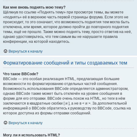
Как мне вновь поднять мою тему?
Щёлкнув по ссылке «Поднять тему» при просмотре темы, вы можете
«поднять» её в верхнюю часть первой страницы форума. Если этого не
происходит, то это означает, что возможность поднятия тем могла быть
отключена, или время, которое должно пройти до повторного поднятия
темы, ещё не прошло. Также можно поднять тему, просто ответив на неё,
однако удостоверьтесь, что тем самым вы не нарушаете правила
конференции, на которой находитесь.
Вернуться к началу
Форматирование сообщений и типы создаваемых тем
Что такое BBCode?
BBCode — это особая реализация HTML, предлагающая большие
возможности по форматированию отдельных частей сообщения.
Возможность использования BBCode определяется администратором,
однако BBCode также может быть отключён на уровне сообщения в
форме для его отправки. BBCode очень похож на HTML, но теги в нём
заключаются в квадратные скобки [ и ], а не в < и >. За дополнительной
информацией о BBCode обратитесь к руководству по BBCode, ссылка на
которое доступна из формы отправки сообщений.
Вернуться к началу
Могу ли я использовать HTML?