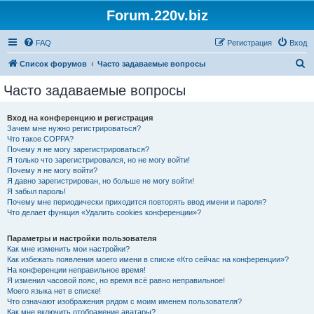
Forum.220v.biz
FAQ
Регистрация
Вход
П
Список форумов
Часто задаваемые вопросы
о
Часто задаваемые вопросы
и
с
Вход на конференцию и регистрация
Зачем мне нужно регистрироваться?
к
Что такое COPPA?
Почему я не могу зарегистрироваться?
Я только что зарегистрировался, но не могу войти!
Почему я не могу войти?
Я давно зарегистрирован, но больше не могу войти!
Я забыл пароль!
Почему мне периодически приходится повторять ввод имени и пароля?
Что делает функция «Удалить cookies конференции»?
Параметры и настройки пользователя
Как мне изменить мои настройки?
Как избежать появления моего имени в списке «Кто сейчас на конференции»?
На конференции неправильное время!
Я изменил часовой пояс, но время всё равно неправильное!
Моего языка нет в списке!
Что означают изображения рядом с моим именем пользователя?
Как мне включить отображение аватары?