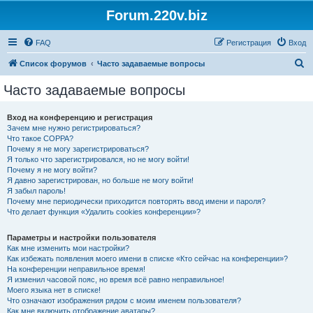
Forum.220v.biz
FAQ
Регистрация
Вход
П
Список форумов
Часто задаваемые вопросы
о
Часто задаваемые вопросы
и
с
Вход на конференцию и регистрация
Зачем мне нужно регистрироваться?
к
Что такое COPPA?
Почему я не могу зарегистрироваться?
Я только что зарегистрировался, но не могу войти!
Почему я не могу войти?
Я давно зарегистрирован, но больше не могу войти!
Я забыл пароль!
Почему мне периодически приходится повторять ввод имени и пароля?
Что делает функция «Удалить cookies конференции»?
Параметры и настройки пользователя
Как мне изменить мои настройки?
Как избежать появления моего имени в списке «Кто сейчас на конференции»?
На конференции неправильное время!
Я изменил часовой пояс, но время всё равно неправильное!
Моего языка нет в списке!
Что означают изображения рядом с моим именем пользователя?
Как мне включить отображение аватары?