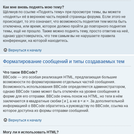
Как мне вновь поднять мою тему?
Щёлкнув по ссылке «Поднять тему» при просмотре темы, вы можете
«поднять» её в верхнюю часть первой страницы форума. Если этого не
происходит, то это означает, что возможность поднятия тем могла быть
отключена, или время, которое должно пройти до повторного поднятия
темы, ещё не прошло. Также можно поднять тему, просто ответив на неё,
однако удостоверьтесь, что тем самым вы не нарушаете правила
конференции, на которой находитесь.
Вернуться к началу
Форматирование сообщений и типы создаваемых тем
Что такое BBCode?
BBCode — это особая реализация HTML, предлагающая большие
возможности по форматированию отдельных частей сообщения.
Возможность использования BBCode определяется администратором,
однако BBCode также может быть отключён на уровне сообщения в
форме для его отправки. BBCode очень похож на HTML, но теги в нём
заключаются в квадратные скобки [ и ], а не в < и >. За дополнительной
информацией о BBCode обратитесь к руководству по BBCode, ссылка на
которое доступна из формы отправки сообщений.
Вернуться к началу
Могу ли я использовать HTML?