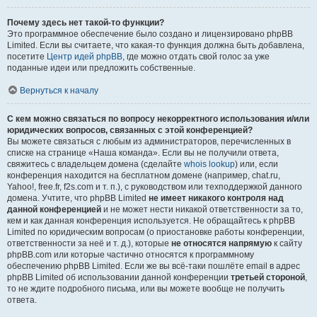
Почему здесь нет такой-то функции?
Это программное обеспечение было создано и лицензировано phpBB
Limited. Если вы считаете, что какая-то функция должна быть добавлена,
посетите
Центр идей phpBB
, где можно отдать свой голос за уже
поданные идеи или предложить собственные.
Вернуться к началу
С кем можно связаться по вопросу некорректного использования и/или
юридических вопросов, связанных с этой конференцией?
Вы можете связаться с любым из администраторов, перечисленных в
списке на странице «Наша команда». Если вы не получили ответа,
свяжитесь с владельцем домена (сделайте
whois lookup
) или, если
конференция находится на бесплатном домене (например, chat.ru,
Yahoo!, free.fr, f2s.com и т. п.), с руководством или техподдержкой данного
домена. Учтите, что phpBB Limited
не имеет никакого контроля над
данной конференцией
и не может нести никакой ответственности за то,
кем и как данная конференция используется. Не обращайтесь к phpBB
Limited по юридическим вопросам (о приостановке работы конференции,
ответственности за неё и т. д.), которые
не относятся напрямую
к сайту
phpBB.com или которые частично относятся к программному
обеспечению phpBB Limited. Если же вы всё-таки пошлёте email в адрес
phpBB Limited об использовании данной конференции
третьей стороной
,
то не ждите подробного письма, или вы можете вообще не получить
ответа.