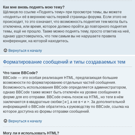
Как мне вновь поднять мою тему?
Щёлкнув по ссылке «Поднять тему» при просмотре темы, вы можете
«поднять» её в верхнюю часть первой страницы форума. Если этого не
происходит, то это означает, что возможность поднятия тем могла быть
отключена, или время, которое должно пройти до повторного поднятия
темы, ещё не прошло. Также можно поднять тему, просто ответив на неё,
однако удостоверьтесь, что тем самым вы не нарушаете правила
конференции, на которой находитесь.
Вернуться к началу
Форматирование сообщений и типы создаваемых тем
Что такое BBCode?
BBCode — это особая реализация HTML, предлагающая большие
возможности по форматированию отдельных частей сообщения.
Возможность использования BBCode определяется администратором,
однако BBCode также может быть отключён на уровне сообщения в
форме для его отправки. BBCode очень похож на HTML, но теги в нём
заключаются в квадратные скобки [ и ], а не в < и >. За дополнительной
информацией о BBCode обратитесь к руководству по BBCode, ссылка на
которое доступна из формы отправки сообщений.
Вернуться к началу
Могу ли я использовать HTML?