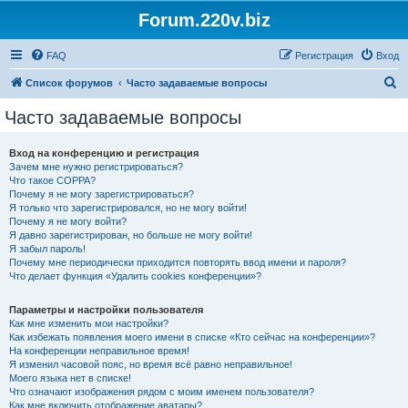
Forum.220v.biz
FAQ
Регистрация
Вход
П
Список форумов
Часто задаваемые вопросы
о
Часто задаваемые вопросы
и
с
Вход на конференцию и регистрация
Зачем мне нужно регистрироваться?
к
Что такое COPPA?
Почему я не могу зарегистрироваться?
Я только что зарегистрировался, но не могу войти!
Почему я не могу войти?
Я давно зарегистрирован, но больше не могу войти!
Я забыл пароль!
Почему мне периодически приходится повторять ввод имени и пароля?
Что делает функция «Удалить cookies конференции»?
Параметры и настройки пользователя
Как мне изменить мои настройки?
Как избежать появления моего имени в списке «Кто сейчас на конференции»?
На конференции неправильное время!
Я изменил часовой пояс, но время всё равно неправильное!
Моего языка нет в списке!
Что означают изображения рядом с моим именем пользователя?
Как мне включить отображение аватары?