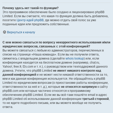
Почему здесь нет такой-то функции?
Это программное обеспечение было создано и лицензировано phpBB
Limited. Если вы считаете, что какая-то функция должна быть добавлена,
посетите
Центр идей phpBB
, где можно отдать свой голос за уже
поданные идеи или предложить собственные.
Вернуться к началу
С кем можно связаться по вопросу некорректного использования и/или
юридических вопросов, связанных с этой конференцией?
Вы можете связаться с любым из администраторов, перечисленных в
списке на странице «Наша команда». Если вы не получили ответа,
свяжитесь с владельцем домена (сделайте
whois lookup
) или, если
конференция находится на бесплатном домене (например, chat.ru,
Yahoo!, free.fr, f2s.com и т. п.), с руководством или техподдержкой данного
домена. Учтите, что phpBB Limited
не имеет никакого контроля над
данной конференцией
и не может нести никакой ответственности за то,
кем и как данная конференция используется. Не обращайтесь к phpBB
Limited по юридическим вопросам (о приостановке работы конференции,
ответственности за неё и т. д.), которые
не относятся напрямую
к сайту
phpBB.com или которые частично относятся к программному
обеспечению phpBB Limited. Если же вы всё-таки пошлёте email в адрес
phpBB Limited об использовании данной конференции
третьей стороной
,
то не ждите подробного письма, или вы можете вообще не получить
ответа.