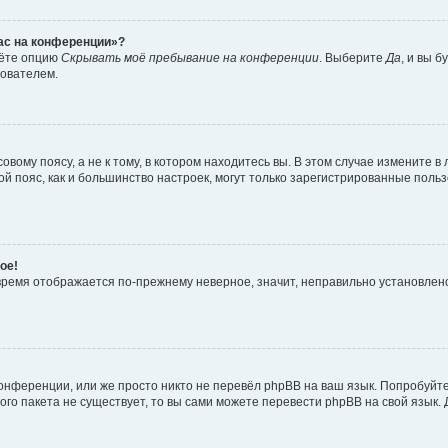
час на конференции»?
дёте опцию
Скрывать моё пребывание на конференции
. Выберите
Да
, и вы 
зователем.
вому поясу, а не к тому, в котором находитесь вы. В этом случае измените в 
овой пояс, как и большинство настроек, могут только зарегистрированные пол
ое!
о время отображается по-прежнему неверное, значит, неправильно установле
онференции, или же просто никто не перевёл phpBB на ваш язык. Попробуйт
вого пакета не существует, то вы сами можете перевести phpBB на свой язы