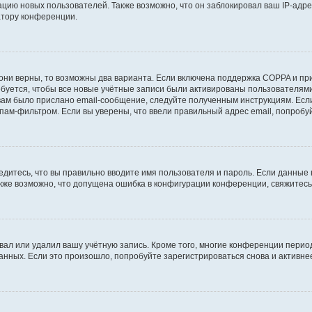
ию новых пользователей. Также возможно, что он заблокировал ваш IP-адре
атору конференции.
они верны, то возможны два варианта. Если включена поддержка COPPA и при 
уется, чтобы все новые учётные записи были активированы пользователями
ам было прислано email-сообщение, следуйте полученным инструкциям. Если
пам-фильтром. Если вы уверены, что ввели правильный адрес email, попробу
едитесь, что вы правильно вводите имя пользователя и пароль. Если данные
Также возможно, что допущена ошибка в конфигурации конференции, свяжитес
вал или удалил вашу учётную запись. Кроме того, многие конференции перио
ных. Если это произошло, попробуйте зарегистрироваться снова и активнее 