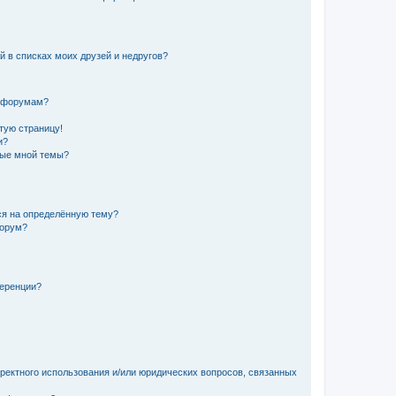
й в списках моих друзей и недругов?
и форумам?
стую страницу!
и?
ные мной темы?
ься на определённую тему?
форум?
ференции?
рректного использования и/или юридических вопросов, связанных