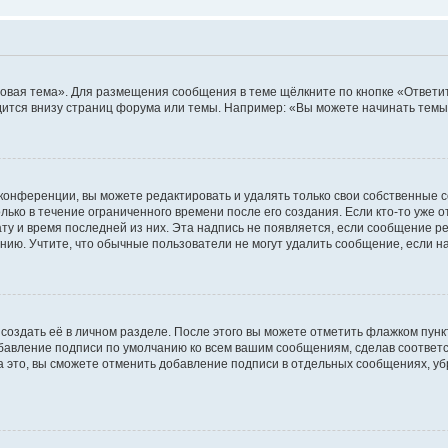
овая тема». Для размещения сообщения в теме щёлкните по кнопке «Ответит
ится внизу страниц форума или темы. Например: «Вы можете начинать темы»
конференции, вы можете редактировать и удалять только свои собственные 
ько в течение ограниченного времени после его создания. Если кто-то уже 
дату и время последней из них. Эта надпись не появляется, если сообщение 
ию. Учтите, что обычные пользователи не могут удалить сообщение, если на 
создать её в личном разделе. После этого вы можете отметить флажком пун
обавление подписи по умолчанию ко всем вашим сообщениям, сделав соотве
а это, вы сможете отменить добавление подписи в отдельных сообщениях, у