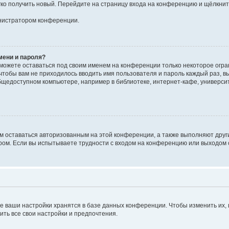
егко получить новый. Перейдите на страницу входа на конференцию и щёлкни
инистратором конференции.
мени и пароля?
сможете оставаться под своим именем на конференции только некоторое огран
 чтобы вам не приходилось вводить имя пользователя и пароль каждый раз, 
щедоступном компьютере, например в библиотеке, интернет-кафе, университе
ам оставаться авторизованным на этой конференции, а также выполняют друг
ом. Если вы испытываете трудности с входом на конференцию или выходом с
е ваши настройки хранятся в базе данных конференции. Чтобы изменить их,
ить все свои настройки и предпочтения.