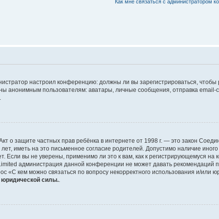
Как мне связаться с администратором 
дминистратор настроил конференцию: должны ли вы зарегистрироваться, чтобы
 анонимным пользователям: аватары, личные сообщения, отправка email-сооб
.
 или Акт о защите частных прав ребёнка в интернете от 1998 г. — это закон Со
т, иметь на это письменное согласие родителей. Допустимо наличие иного
 Если вы не уверены, применимо ли это к вам, как к регистрирующемуся на 
Limited администрация данной конференции не может давать рекомендаций 
ос «С кем можно связаться по вопросу некорректного использования и/или ю
т юридической силы.
.