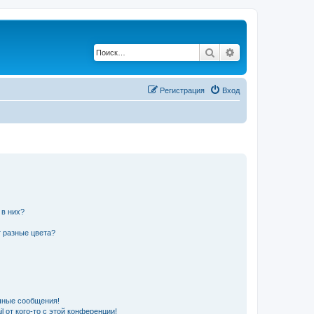
Поиск
Расширенный по
Регистрация
Вход
 в них?
 разные цвета?
чные сообщения!
 от кого-то с этой конференции!