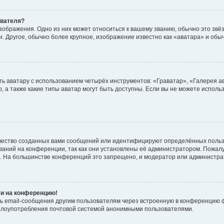
ователя?
зображения. Одно из них может относиться к вашему званию, обычно это звёзд
. Другое, обычно более крупное, изображение известно как «аватара» и обы
ь аватару с использованием четырёх инструментов: «Граватар», «Галерея а
, а также какие типы аватар могут быть доступны. Если вы не можете испол
чество созданных вами сообщений или идентифицируют определённых польз
аний на конференции, так как они установлены её администратором. Пожал
е. На большинстве конференций это запрещено, и модератор или администра
ти на конференцию!
ь email-сообщения другим пользователям через встроенную в конференцию ф
ь злоупотребления почтовой системой анонимными пользователями.