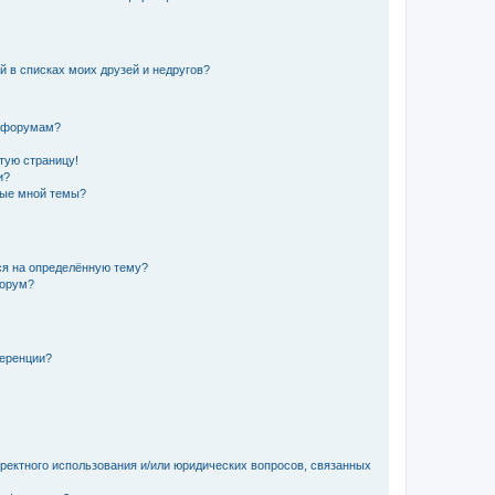
й в списках моих друзей и недругов?
и форумам?
стую страницу!
и?
ные мной темы?
ься на определённую тему?
форум?
ференции?
рректного использования и/или юридических вопросов, связанных