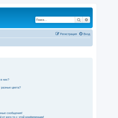
Поиск
Расширенный по
Регистрация
Вход
 в них?
 разные цвета?
чные сообщения!
 от кого-то с этой конференции!