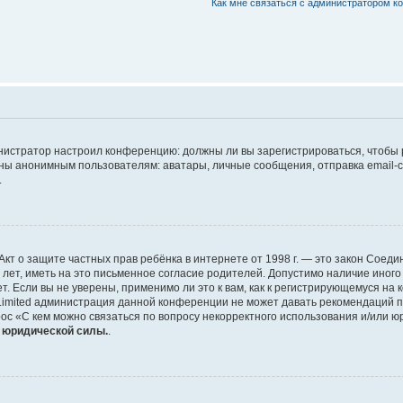
Как мне связаться с администратором 
дминистратор настроил конференцию: должны ли вы зарегистрироваться, чтобы
 анонимным пользователям: аватары, личные сообщения, отправка email-сооб
.
 или Акт о защите частных прав ребёнка в интернете от 1998 г. — это закон Со
т, иметь на это письменное согласие родителей. Допустимо наличие иного
 Если вы не уверены, применимо ли это к вам, как к регистрирующемуся на 
Limited администрация данной конференции не может давать рекомендаций 
ос «С кем можно связаться по вопросу некорректного использования и/или ю
т юридической силы.
.