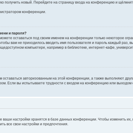
егко получить новый. Перейдите на страницу входа на конференцию и щёлкни
инистратором конференции.
мени и пароля?
сможете оставаться под своим именем на конференции только некоторое огран
 чтобы вам не приходилось вводить имя пользователя и пароль каждый раз, 
щедоступном компьютере, например в библиотеке, интернет-кафе, университе
ам оставаться авторизованным на этой конференции, а также выполняют друг
ом. Если вы испытываете трудности с входом на конференцию или выходом с
е ваши настройки хранятся в базе данных конференции. Чтобы изменить их,
ить все свои настройки и предпочтения.