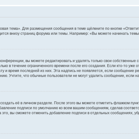
овая тема». Для размещения сообщения в теме щёлкните по кнопке «Ответит
ится внизу страниц форума или темы. Например: «Вы можете начинать темы»
конференции, вы можете редактировать и удалять только свои собственные 
ько в течение ограниченного времени после его создания. Если кто-то уже 
дату и время последней из них. Эта надпись не появляется, если сообщение 
ию. Учтите, что обычные пользователи не могут удалить сообщение, если на 
создать её в личном разделе. После этого вы можете отметить флажком пун
обавление подписи по умолчанию ко всем вашим сообщениям, сделав соотве
а это, вы сможете отменить добавление подписи в отдельных сообщениях, у