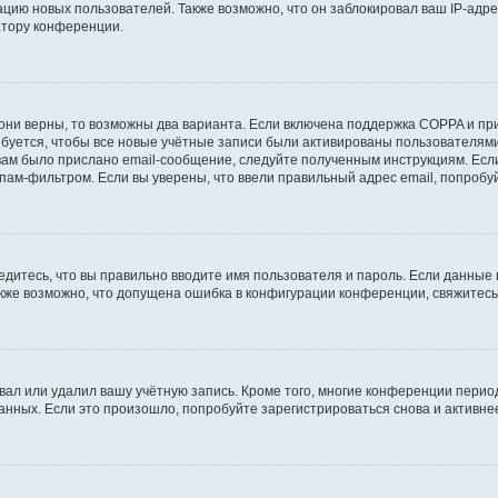
ию новых пользователей. Также возможно, что он заблокировал ваш IP-адре
атору конференции.
они верны, то возможны два варианта. Если включена поддержка COPPA и при 
уется, чтобы все новые учётные записи были активированы пользователями
ам было прислано email-сообщение, следуйте полученным инструкциям. Если
пам-фильтром. Если вы уверены, что ввели правильный адрес email, попробу
едитесь, что вы правильно вводите имя пользователя и пароль. Если данные
Также возможно, что допущена ошибка в конфигурации конференции, свяжитес
вал или удалил вашу учётную запись. Кроме того, многие конференции перио
ных. Если это произошло, попробуйте зарегистрироваться снова и активнее 