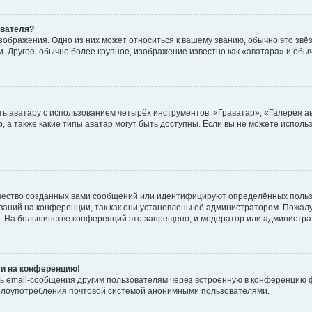
ователя?
зображения. Одно из них может относиться к вашему званию, обычно это звёзд
. Другое, обычно более крупное, изображение известно как «аватара» и обы
ь аватару с использованием четырёх инструментов: «Граватар», «Галерея а
, а также какие типы аватар могут быть доступны. Если вы не можете испол
чество созданных вами сообщений или идентифицируют определённых польз
аний на конференции, так как они установлены её администратором. Пожал
е. На большинстве конференций это запрещено, и модератор или администра
ти на конференцию!
ь email-сообщения другим пользователям через встроенную в конференцию ф
ь злоупотребления почтовой системой анонимными пользователями.