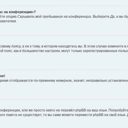
час на конференции»?
дёте опцию
Скрывать моё пребывание на конференции
. Выберите
Да
, и вы 
зователем.
вому поясу, а не к тому, в котором находитесь вы. В этом случае измените в 
овой пояс, как и большинство настроек, могут только зарегистрированные пол
ое!
о время отображается по-прежнему неверное, значит, неправильно установле
онференции, или же просто никто не перевёл phpBB на ваш язык. Попробуйт
вого пакета не существует, то вы сами можете перевести phpBB на свой язы