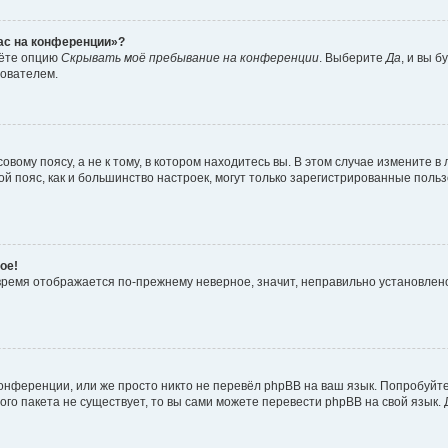
час на конференции»?
дёте опцию
Скрывать моё пребывание на конференции
. Выберите
Да
, и вы 
зователем.
вому поясу, а не к тому, в котором находитесь вы. В этом случае измените в 
овой пояс, как и большинство настроек, могут только зарегистрированные пол
ое!
о время отображается по-прежнему неверное, значит, неправильно установле
онференции, или же просто никто не перевёл phpBB на ваш язык. Попробуйт
вого пакета не существует, то вы сами можете перевести phpBB на свой язы