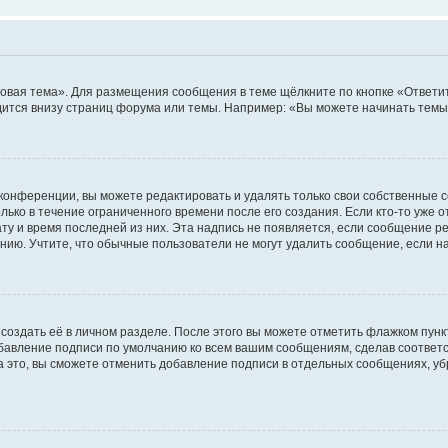
овая тема». Для размещения сообщения в теме щёлкните по кнопке «Ответит
ится внизу страниц форума или темы. Например: «Вы можете начинать темы»
конференции, вы можете редактировать и удалять только свои собственные 
ько в течение ограниченного времени после его создания. Если кто-то уже 
дату и время последней из них. Эта надпись не появляется, если сообщение 
ию. Учтите, что обычные пользователи не могут удалить сообщение, если на 
создать её в личном разделе. После этого вы можете отметить флажком пун
обавление подписи по умолчанию ко всем вашим сообщениям, сделав соотве
а это, вы сможете отменить добавление подписи в отдельных сообщениях, у