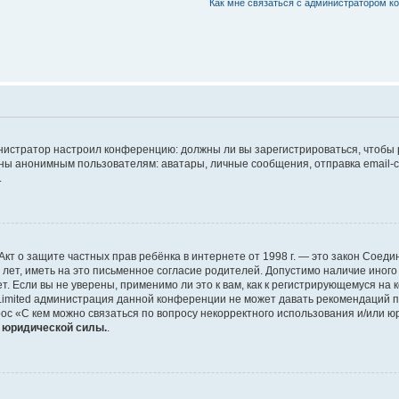
Как мне связаться с администратором 
дминистратор настроил конференцию: должны ли вы зарегистрироваться, чтобы
 анонимным пользователям: аватары, личные сообщения, отправка email-сооб
.
 или Акт о защите частных прав ребёнка в интернете от 1998 г. — это закон Со
т, иметь на это письменное согласие родителей. Допустимо наличие иного
 Если вы не уверены, применимо ли это к вам, как к регистрирующемуся на 
Limited администрация данной конференции не может давать рекомендаций 
ос «С кем можно связаться по вопросу некорректного использования и/или ю
т юридической силы.
.