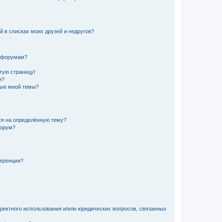
й в списках моих друзей и недругов?
и форумам?
стую страницу!
и?
ные мной темы?
ься на определённую тему?
форум?
ференции?
рректного использования и/или юридических вопросов, связанных