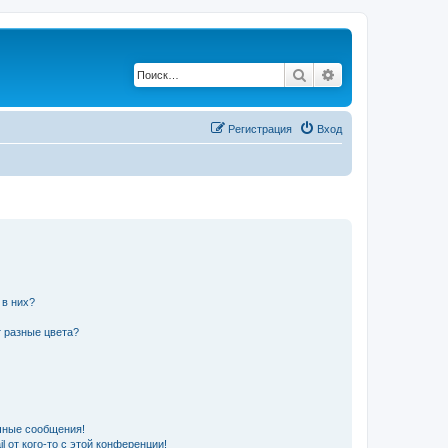
Поиск
Расширенный по
Регистрация
Вход
 в них?
 разные цвета?
чные сообщения!
 от кого-то с этой конференции!