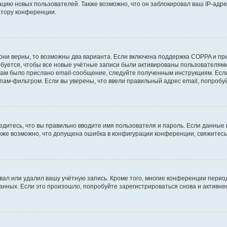
ию новых пользователей. Также возможно, что он заблокировал ваш IP-адре
атору конференции.
они верны, то возможны два варианта. Если включена поддержка COPPA и при 
уется, чтобы все новые учётные записи были активированы пользователями
ам было прислано email-сообщение, следуйте полученным инструкциям. Если
пам-фильтром. Если вы уверены, что ввели правильный адрес email, попробу
едитесь, что вы правильно вводите имя пользователя и пароль. Если данные
Также возможно, что допущена ошибка в конфигурации конференции, свяжитес
вал или удалил вашу учётную запись. Кроме того, многие конференции перио
ных. Если это произошло, попробуйте зарегистрироваться снова и активнее 