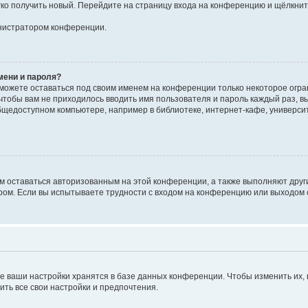
егко получить новый. Перейдите на страницу входа на конференцию и щёлкни
инистратором конференции.
мени и пароля?
сможете оставаться под своим именем на конференции только некоторое огран
 чтобы вам не приходилось вводить имя пользователя и пароль каждый раз, 
щедоступном компьютере, например в библиотеке, интернет-кафе, университе
ам оставаться авторизованным на этой конференции, а также выполняют друг
ом. Если вы испытываете трудности с входом на конференцию или выходом с
е ваши настройки хранятся в базе данных конференции. Чтобы изменить их,
ить все свои настройки и предпочтения.