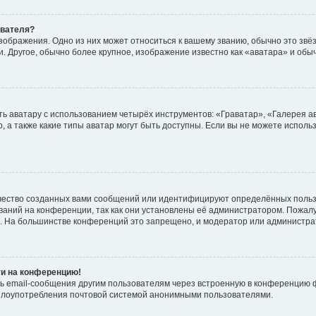
ователя?
зображения. Одно из них может относиться к вашему званию, обычно это звёзд
. Другое, обычно более крупное, изображение известно как «аватара» и обы
ь аватару с использованием четырёх инструментов: «Граватар», «Галерея а
, а также какие типы аватар могут быть доступны. Если вы не можете испол
чество созданных вами сообщений или идентифицируют определённых польз
аний на конференции, так как они установлены её администратором. Пожал
е. На большинстве конференций это запрещено, и модератор или администра
ти на конференцию!
ь email-сообщения другим пользователям через встроенную в конференцию ф
ь злоупотребления почтовой системой анонимными пользователями.