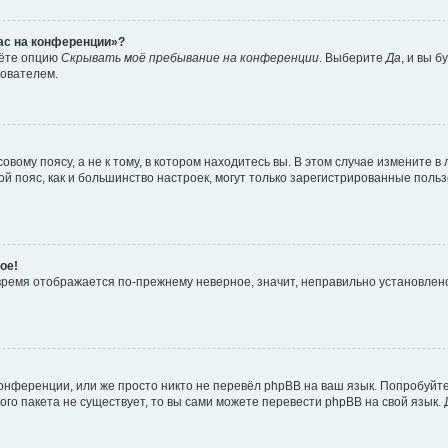
час на конференции»?
дёте опцию
Скрывать моё пребывание на конференции
. Выберите
Да
, и вы 
зователем.
вому поясу, а не к тому, в котором находитесь вы. В этом случае измените в 
овой пояс, как и большинство настроек, могут только зарегистрированные пол
ое!
о время отображается по-прежнему неверное, значит, неправильно установле
онференции, или же просто никто не перевёл phpBB на ваш язык. Попробуйт
вого пакета не существует, то вы сами можете перевести phpBB на свой язы