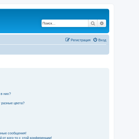
Поиск
Расширенный по
Регистрация
Вход
 в них?
 разные цвета?
чные сообщения!
 от кого-то с этой конференции!