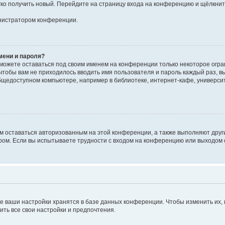
егко получить новый. Перейдите на страницу входа на конференцию и щёлкни
инистратором конференции.
мени и пароля?
сможете оставаться под своим именем на конференции только некоторое огран
 чтобы вам не приходилось вводить имя пользователя и пароль каждый раз, 
щедоступном компьютере, например в библиотеке, интернет-кафе, университе
ам оставаться авторизованным на этой конференции, а также выполняют друг
ом. Если вы испытываете трудности с входом на конференцию или выходом с
е ваши настройки хранятся в базе данных конференции. Чтобы изменить их,
ить все свои настройки и предпочтения.