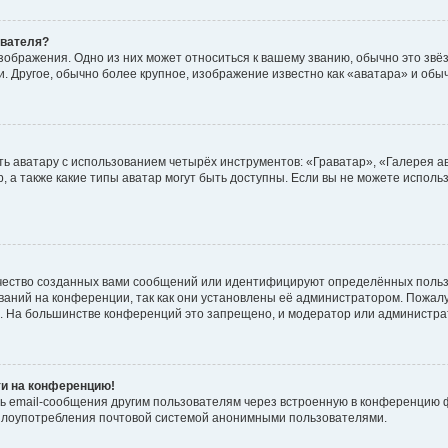
ователя?
зображения. Одно из них может относиться к вашему званию, обычно это звёзд
. Другое, обычно более крупное, изображение известно как «аватара» и обы
ь аватару с использованием четырёх инструментов: «Граватар», «Галерея а
, а также какие типы аватар могут быть доступны. Если вы не можете испол
чество созданных вами сообщений или идентифицируют определённых польз
аний на конференции, так как они установлены её администратором. Пожал
е. На большинстве конференций это запрещено, и модератор или администра
ти на конференцию!
ь email-сообщения другим пользователям через встроенную в конференцию ф
ь злоупотребления почтовой системой анонимными пользователями.