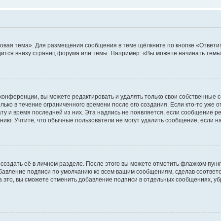
овая тема». Для размещения сообщения в теме щёлкните по кнопке «Ответит
ится внизу страниц форума или темы. Например: «Вы можете начинать темы»
конференции, вы можете редактировать и удалять только свои собственные 
ько в течение ограниченного времени после его создания. Если кто-то уже 
дату и время последней из них. Эта надпись не появляется, если сообщение 
ию. Учтите, что обычные пользователи не могут удалить сообщение, если на 
создать её в личном разделе. После этого вы можете отметить флажком пун
обавление подписи по умолчанию ко всем вашим сообщениям, сделав соотве
а это, вы сможете отменить добавление подписи в отдельных сообщениях, у