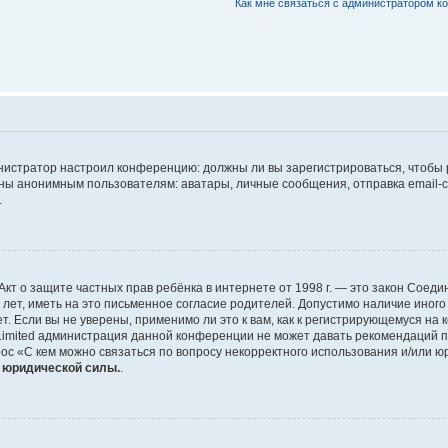
Как мне связаться с администратором 
дминистратор настроил конференцию: должны ли вы зарегистрироваться, чтобы
 анонимным пользователям: аватары, личные сообщения, отправка email-сооб
.
 или Акт о защите частных прав ребёнка в интернете от 1998 г. — это закон Со
т, иметь на это письменное согласие родителей. Допустимо наличие иного
 Если вы не уверены, применимо ли это к вам, как к регистрирующемуся на 
Limited администрация данной конференции не может давать рекомендаций 
ос «С кем можно связаться по вопросу некорректного использования и/или ю
т юридической силы.
.