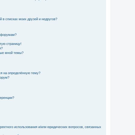
й в списках моих друзей и недругов?
и форумам?
стую страницу!
и?
ные мной темы?
ься на определённую тему?
форум?
ференции?
рректного использования и/или юридических вопросов, связанных