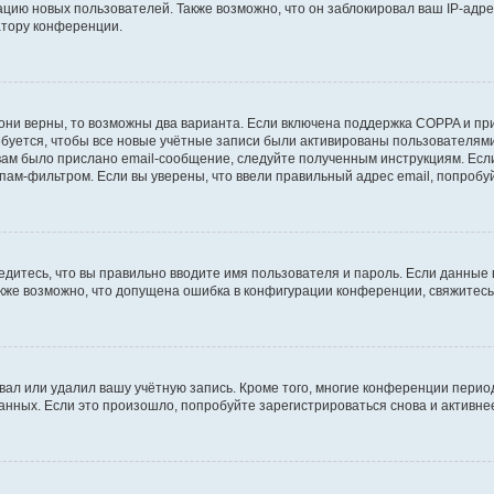
ию новых пользователей. Также возможно, что он заблокировал ваш IP-адре
атору конференции.
они верны, то возможны два варианта. Если включена поддержка COPPA и при 
уется, чтобы все новые учётные записи были активированы пользователями
ам было прислано email-сообщение, следуйте полученным инструкциям. Если
пам-фильтром. Если вы уверены, что ввели правильный адрес email, попробу
едитесь, что вы правильно вводите имя пользователя и пароль. Если данные
Также возможно, что допущена ошибка в конфигурации конференции, свяжитес
вал или удалил вашу учётную запись. Кроме того, многие конференции перио
ных. Если это произошло, попробуйте зарегистрироваться снова и активнее 