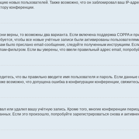
ию новых пользователей. Также возможно, что он заблокировал ваш IP-адре
атору конференции.
они верны, то возможны два варианта. Если включена поддержка COPPA и при 
уется, чтобы все новые учётные записи были активированы пользователями
ам было прислано email-сообщение, следуйте полученным инструкциям. Если
пам-фильтром. Если вы уверены, что ввели правильный адрес email, попробу
едитесь, что вы правильно вводите имя пользователя и пароль. Если данные
Также возможно, что допущена ошибка в конфигурации конференции, свяжитес
вал или удалил вашу учётную запись. Кроме того, многие конференции перио
ных. Если это произошло, попробуйте зарегистрироваться снова и активнее 