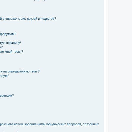
й в списках моих друзей и недругов?
и форумам?
стую страницу!
и?
ные мной темы?
ься на определённую тему?
форум?
ференции?
рректного использования и/или юридических вопросов, связанных