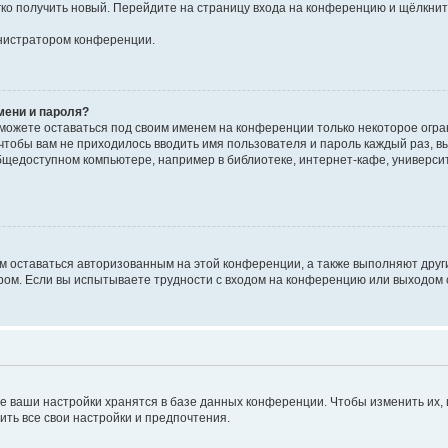
егко получить новый. Перейдите на страницу входа на конференцию и щёлкни
инистратором конференции.
мени и пароля?
сможете оставаться под своим именем на конференции только некоторое огран
 чтобы вам не приходилось вводить имя пользователя и пароль каждый раз, 
щедоступном компьютере, например в библиотеке, интернет-кафе, университе
ам оставаться авторизованным на этой конференции, а также выполняют друг
ом. Если вы испытываете трудности с входом на конференцию или выходом с
е ваши настройки хранятся в базе данных конференции. Чтобы изменить их,
ить все свои настройки и предпочтения.