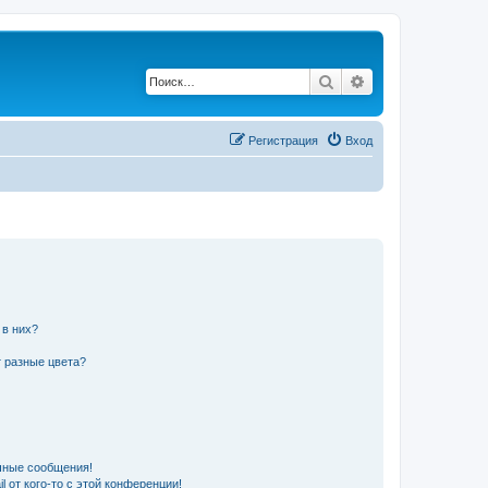
Поиск
Расширенный по
Регистрация
Вход
 в них?
 разные цвета?
чные сообщения!
 от кого-то с этой конференции!