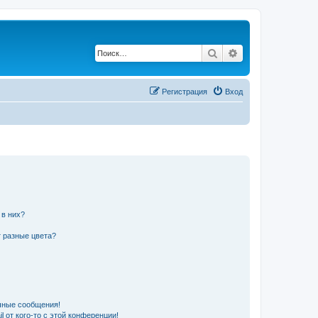
Поиск
Расширенный по
Регистрация
Вход
 в них?
 разные цвета?
чные сообщения!
 от кого-то с этой конференции!