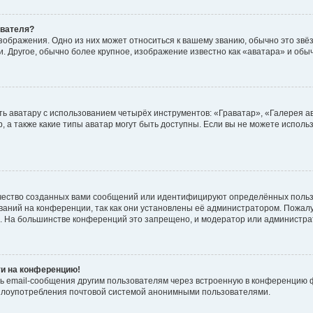
ователя?
зображения. Одно из них может относиться к вашему званию, обычно это звёзд
. Другое, обычно более крупное, изображение известно как «аватара» и обы
ь аватару с использованием четырёх инструментов: «Граватар», «Галерея а
, а также какие типы аватар могут быть доступны. Если вы не можете испол
чество созданных вами сообщений или идентифицируют определённых польз
аний на конференции, так как они установлены её администратором. Пожал
е. На большинстве конференций это запрещено, и модератор или администра
ти на конференцию!
ь email-сообщения другим пользователям через встроенную в конференцию ф
ь злоупотребления почтовой системой анонимными пользователями.