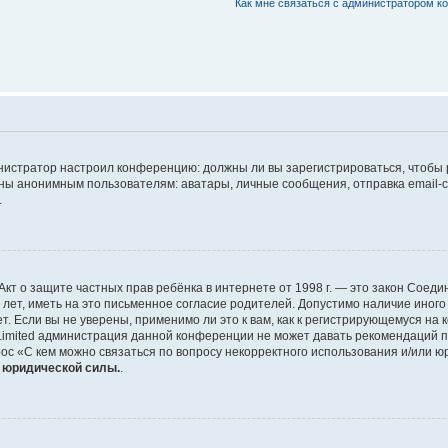
Как мне связаться с администратором 
дминистратор настроил конференцию: должны ли вы зарегистрироваться, чтобы
 анонимным пользователям: аватары, личные сообщения, отправка email-сооб
.
 или Акт о защите частных прав ребёнка в интернете от 1998 г. — это закон Со
т, иметь на это письменное согласие родителей. Допустимо наличие иного
 Если вы не уверены, применимо ли это к вам, как к регистрирующемуся на 
Limited администрация данной конференции не может давать рекомендаций 
ос «С кем можно связаться по вопросу некорректного использования и/или ю
т юридической силы.
.