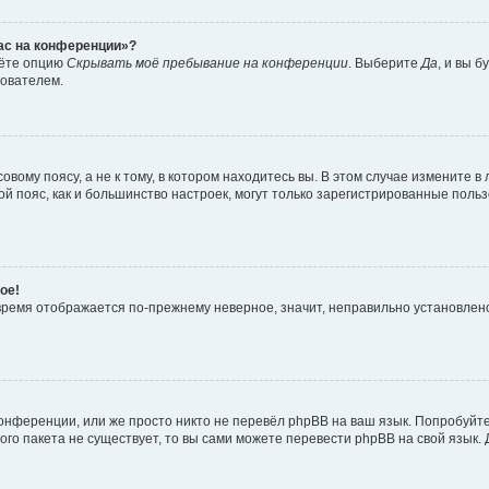
час на конференции»?
дёте опцию
Скрывать моё пребывание на конференции
. Выберите
Да
, и вы 
зователем.
вому поясу, а не к тому, в котором находитесь вы. В этом случае измените в 
овой пояс, как и большинство настроек, могут только зарегистрированные пол
ое!
о время отображается по-прежнему неверное, значит, неправильно установле
онференции, или же просто никто не перевёл phpBB на ваш язык. Попробуйт
вого пакета не существует, то вы сами можете перевести phpBB на свой язы