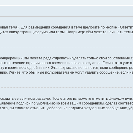
овая тема». Для размещения сообщения в теме щёлкните по кнопке «Ответит
ится внизу страниц форума или темы. Например: «Вы можете начинать темы»
конференции, вы можете редактировать и удалять только свои собственные 
ько в течение ограниченного времени после его создания. Если кто-то уже 
дату и время последней из них. Эта надпись не появляется, если сообщение 
ию. Учтите, что обычные пользователи не могут удалить сообщение, если на 
создать её в личном разделе. После этого вы можете отметить флажком пун
обавление подписи по умолчанию ко всем вашим сообщениям, сделав соотве
а это, вы сможете отменить добавление подписи в отдельных сообщениях, у