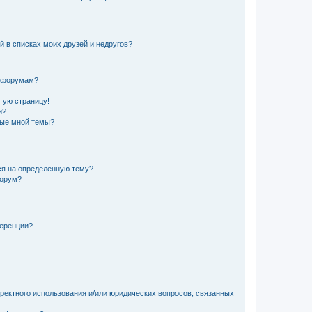
й в списках моих друзей и недругов?
и форумам?
стую страницу!
и?
ные мной темы?
ься на определённую тему?
форум?
ференции?
рректного использования и/или юридических вопросов, связанных