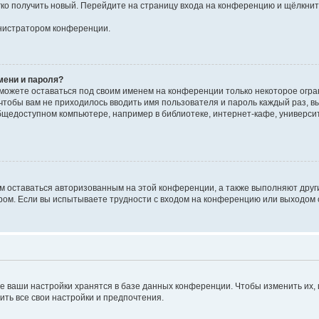
егко получить новый. Перейдите на страницу входа на конференцию и щёлкни
инистратором конференции.
мени и пароля?
сможете оставаться под своим именем на конференции только некоторое огран
 чтобы вам не приходилось вводить имя пользователя и пароль каждый раз, 
щедоступном компьютере, например в библиотеке, интернет-кафе, университе
ам оставаться авторизованным на этой конференции, а также выполняют друг
ом. Если вы испытываете трудности с входом на конференцию или выходом с
е ваши настройки хранятся в базе данных конференции. Чтобы изменить их,
ить все свои настройки и предпочтения.