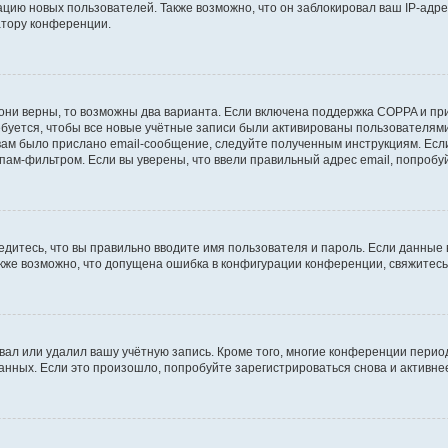
ию новых пользователей. Также возможно, что он заблокировал ваш IP-адре
атору конференции.
они верны, то возможны два варианта. Если включена поддержка COPPA и при 
уется, чтобы все новые учётные записи были активированы пользователями
ам было прислано email-сообщение, следуйте полученным инструкциям. Если
пам-фильтром. Если вы уверены, что ввели правильный адрес email, попробу
едитесь, что вы правильно вводите имя пользователя и пароль. Если данные
Также возможно, что допущена ошибка в конфигурации конференции, свяжитес
вал или удалил вашу учётную запись. Кроме того, многие конференции перио
ных. Если это произошло, попробуйте зарегистрироваться снова и активнее 