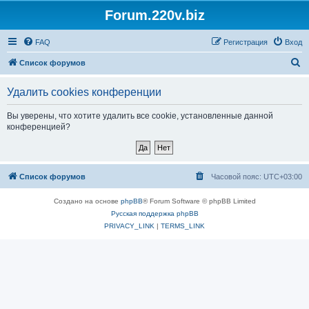
Forum.220v.biz
FAQ
Регистрация
Вход
П
Список форумов
о
Удалить cookies конференции
и
с
Вы уверены, что хотите удалить все cookie, установленные данной
конференцией?
к
Список форумов
Часовой пояс:
UTC+03:00
Создано на основе
phpBB
® Forum Software © phpBB Limited
Русская поддержка phpBB
PRIVACY_LINK
|
TERMS_LINK