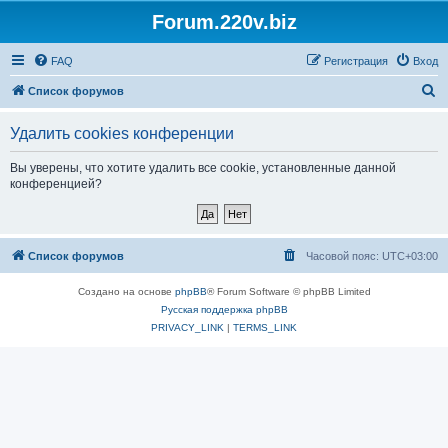
Forum.220v.biz
FAQ
Регистрация
Вход
П
Список форумов
о
Удалить cookies конференции
и
с
Вы уверены, что хотите удалить все cookie, установленные данной
конференцией?
к
Список форумов
Часовой пояс:
UTC+03:00
Создано на основе
phpBB
® Forum Software © phpBB Limited
Русская поддержка phpBB
PRIVACY_LINK
|
TERMS_LINK