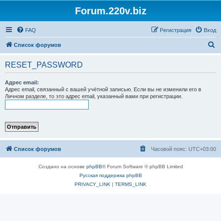
Forum.220v.biz
FAQ
Регистрация
Вход
П
Список форумов
о
RESET_PASSWORD
и
с
Адрес email:
Адрес email, связанный с вашей учётной записью. Если вы не изменили его в
к
Личном разделе, то это адрес email, указанный вами при регистрации.
Список форумов
Часовой пояс:
UTC+03:00
Создано на основе
phpBB
® Forum Software © phpBB Limited
Русская поддержка phpBB
PRIVACY_LINK
|
TERMS_LINK