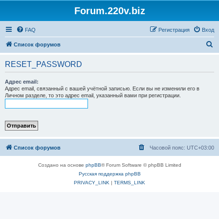
Forum.220v.biz
FAQ
Регистрация
Вход
П
Список форумов
о
RESET_PASSWORD
и
с
Адрес email:
Адрес email, связанный с вашей учётной записью. Если вы не изменили его в
к
Личном разделе, то это адрес email, указанный вами при регистрации.
Список форумов
Часовой пояс:
UTC+03:00
Создано на основе
phpBB
® Forum Software © phpBB Limited
Русская поддержка phpBB
PRIVACY_LINK
|
TERMS_LINK