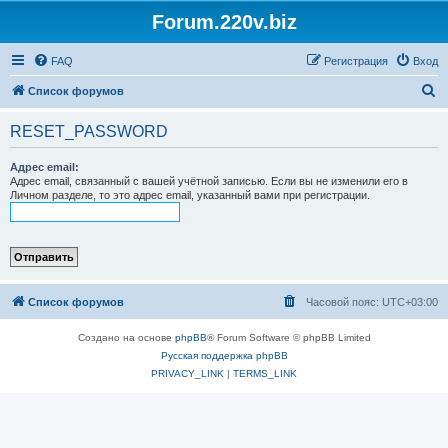
Forum.220v.biz
FAQ
Регистрация
Вход
П
Список форумов
о
RESET_PASSWORD
и
с
Адрес email:
Адрес email, связанный с вашей учётной записью. Если вы не изменили его в
к
Личном разделе, то это адрес email, указанный вами при регистрации.
Список форумов
Часовой пояс:
UTC+03:00
Создано на основе
phpBB
® Forum Software © phpBB Limited
Русская поддержка phpBB
PRIVACY_LINK
|
TERMS_LINK