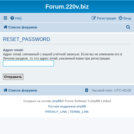
Forum.220v.biz
FAQ
Регистрация
Вход
П
Список форумов
о
RESET_PASSWORD
и
с
Адрес email:
Адрес email, связанный с вашей учётной записью. Если вы не изменили его в
к
Личном разделе, то это адрес email, указанный вами при регистрации.
Список форумов
Часовой пояс:
UTC+03:00
Создано на основе
phpBB
® Forum Software © phpBB Limited
Русская поддержка phpBB
PRIVACY_LINK
|
TERMS_LINK