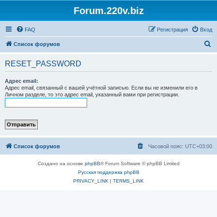
Forum.220v.biz
FAQ
Регистрация
Вход
П
Список форумов
о
RESET_PASSWORD
и
с
Адрес email:
Адрес email, связанный с вашей учётной записью. Если вы не изменили его в
к
Личном разделе, то это адрес email, указанный вами при регистрации.
Список форумов
Часовой пояс:
UTC+03:00
Создано на основе
phpBB
® Forum Software © phpBB Limited
Русская поддержка phpBB
PRIVACY_LINK
|
TERMS_LINK