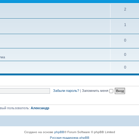
м
ы
Т
2
е
Т
1
м
е
ы
Т
0
м
е
ы
Т
0
м
ума
е
ы
Т
0
м
е
ы
м
Забыли пароль?
|
Запомнить меня
ы
вый пользователь:
Александр
Создано на основе
phpBB
® Forum Software © phpBB Limited
Русская поддержка phpBB