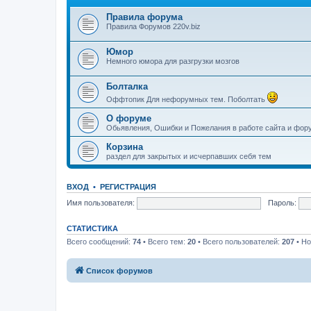
Правила форума
Правила Форумов 220v.biz
Юмор
Немного юмора для разгрузки мозгов
Болталка
Оффтопик Для нефорумных тем. Поболтать
О форуме
Обьявления, Ошибки и Пожелания в работе сайта и фор
Корзина
раздел для закрытых и исчерпавших себя тем
ВХОД
•
РЕГИСТРАЦИЯ
Имя пользователя:
Пароль:
СТАТИСТИКА
Всего сообщений:
74
• Всего тем:
20
• Всего пользователей:
207
• Но
Список форумов