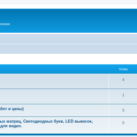
роники
ТЕМЫ
Т
4
е
Т
1
м
е
ы
бот и цены)
Т
0
м
е
ы
ых матриц, Светодиодных букв, LED вывесок,
Т
0
 для видео.
м
е
ы