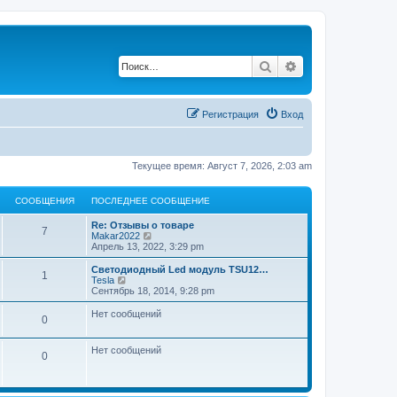
Поиск
Расширенный по
Регистрация
Вход
Текущее время: Август 7, 2026, 2:03 am
СООБЩЕНИЯ
ПОСЛЕДНЕЕ СООБЩЕНИЕ
П
Re: Отзывы о товаре
С
7
о
П
Makar2022
с
е
Апрель 13, 2022, 3:29 pm
о
л
р
е
е
П
Светодиодный Led модуль TSU12…
С
1
о
д
й
о
П
Tesla
н
т
с
е
Сентябрь 18, 2014, 9:28 pm
о
б
е
и
л
р
е
к
е
е
Нет сообщений
С
0
о
с
п
щ
д
й
о
о
н
т
о
о
с
б
е
и
е
Нет сообщений
б
л
е
к
С
0
щ
е
о
с
п
щ
н
е
д
о
о
о
н
н
о
с
б
е
и
и
е
б
л