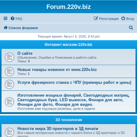
Forum.220v.biz
FAQ
Регистрация
Вход
П
Список форумов
о
Текущее время: Август 6, 2026, 9:43 pm
и
Интернет магазин 220v.biz
с
О сайте
к
Обьявления, Ошибки и Пожелания в работе сайта
Темы:
4
Новые товары новинки от www.220v.biz
Темы:
1
Услуги фрезерного станка с ЧПУ (примеры работ и цены)
Изготовление мощных фонарей, Светодиодных матриц,
Светодиодных букв, LED вывесок, Фонари для авто,
Фонари для фото, Фонари для видео.
Изготовим вам под ваши размеры, цели и задачи.
3D технология
Новости мира 3D принтеров и 3Д печати
Все самые интересные новости с нашего блога о 3Д принтерах и 3D
печати.