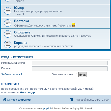
Темы:
2
Юмор
Немного юмора для разгрузки мозгов
Темы:
1
Болталка
Оффтопик Для нефорумных тем. Поболтать
О форуме
Обьявления, Ошибки и Пожелания в работе сайта и форума
Корзина
раздел для закрытых и исчерпавших себя тем
ВХОД
•
РЕГИСТРАЦИЯ
Имя пользователя:
Пароль:
Забыли пароль?
Запомнить меня
СТАТИСТИКА
Всего сообщений:
74
• Всего тем:
20
• Всего пользователей:
207
• Новый
пользователь:
Александр
Список форумов
Часовой пояс:
UTC+03:00
Создано на основе
phpBB
® Forum Software © phpBB Limited