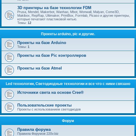
3D принтеры на базе технологии FDM
Prusa, Mendel, Makerbot, Wanhao, Mbot, Wonwall, Malyan, Come3D,
Makibox, RepRap, Ultimaker, PrintBox, Formlab, Picaso и другие принтеры,
которые печатают пластиковой нитью.
Темы:
12
Проекты arduino, pic и другие.
Проекты на базе Arduino
Темы:
1
Проекты на базе Pic контроллеров
Проекты на базе Atmel
Led технологии, Светодиодные технологии и все что с ними связано
Источники света на основе Cree®
Пользовательские проекты
Проекты с использованием светодиодов
Форум
Правила форума
Правила Форумов 220v.biz