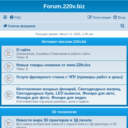
Forum.220v.biz
FAQ
Регистрация
Вход
П
Список форумов
о
Текущее время: Август 6, 2026, 2:45 am
и
Интернет магазин 220v.biz
с
О сайте
к
Обьявления, Ошибки и Пожелания в работе сайта
Темы:
4
Новые товары новинки от www.220v.biz
Темы:
1
Услуги фрезерного станка с ЧПУ (примеры работ и цены)
Изготовление мощных фонарей, Светодиодных матриц,
Светодиодных букв, LED вывесок, Фонари для авто,
Фонари для фото, Фонари для видео.
Изготовим вам под ваши размеры, цели и задачи.
3D технология
Новости мира 3D принтеров и 3Д печати
Все самые интересные новости с нашего блога о 3Д принтерах и 3D
печати.