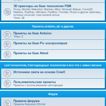
3D принтеры на базе технологии FDM
Prusa, Mendel, Makerbot, Wanhao, Mbot, Wonwall, Malyan, Come3D,
Makibox, RepRap, Ultimaker, PrintBox, Formlab, Picaso и другие принтеры,
которые печатают пластиковой нитью.
Темы:
12
Проекты arduino, pic и другие.
Проекты на базе Arduino
Темы:
1
Проекты на базе Pic контроллеров
Проекты на базе Atmel
Led технологии, Светодиодные технологии и все что с ними связано
Источники света на основе Cree®
Пользовательские проекты
Проекты с использованием светодиодов
Форум
Правила форума
Правила Форумов 220v.biz