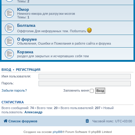
Темы:
2
Юмор
Немного юмора для разгрузки мозгов
Темы:
1
Болталка
Оффтопик Для нефорумных тем. Поболтать
О форуме
Обьявления, Ошибки и Пожелания в работе сайта и форума
Корзина
раздел для закрытых и исчерпавших себя тем
ВХОД
•
РЕГИСТРАЦИЯ
Имя пользователя:
Пароль:
Забыли пароль?
Запомнить меня
СТАТИСТИКА
Всего сообщений:
74
• Всего тем:
20
• Всего пользователей:
207
• Новый
пользователь:
Александр
Список форумов
Часовой пояс:
UTC+03:00
Создано на основе
phpBB
® Forum Software © phpBB Limited