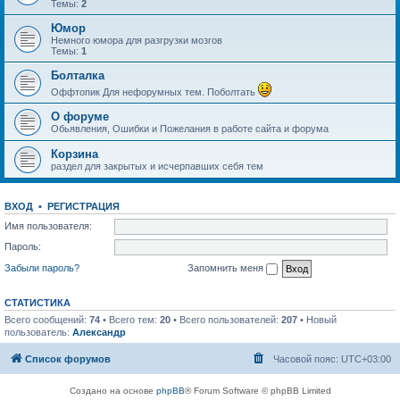
Темы:
2
Юмор
Немного юмора для разгрузки мозгов
Темы:
1
Болталка
Оффтопик Для нефорумных тем. Поболтать
О форуме
Обьявления, Ошибки и Пожелания в работе сайта и форума
Корзина
раздел для закрытых и исчерпавших себя тем
ВХОД
•
РЕГИСТРАЦИЯ
Имя пользователя:
Пароль:
Забыли пароль?
Запомнить меня
СТАТИСТИКА
Всего сообщений:
74
• Всего тем:
20
• Всего пользователей:
207
• Новый
пользователь:
Александр
Список форумов
Часовой пояс:
UTC+03:00
Создано на основе
phpBB
® Forum Software © phpBB Limited