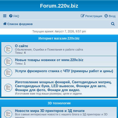
Forum.220v.biz
FAQ
Регистрация
Вход
П
Список форумов
о
Текущее время: Август 7, 2026, 9:57 pm
и
Интернет магазин 220v.biz
с
О сайте
к
Обьявления, Ошибки и Пожелания в работе сайта
Темы:
4
Новые товары новинки от www.220v.biz
Темы:
1
Услуги фрезерного станка с ЧПУ (примеры работ и цены)
Изготовление мощных фонарей, Светодиодных матриц,
Светодиодных букв, LED вывесок, Фонари для авто,
Фонари для фото, Фонари для видео.
Изготовим вам под ваши размеры, цели и задачи.
3D технология
Новости мира 3D принтеров и 3Д печати
Все самые интересные новости с нашего блога о 3Д принтерах и 3D
печати.