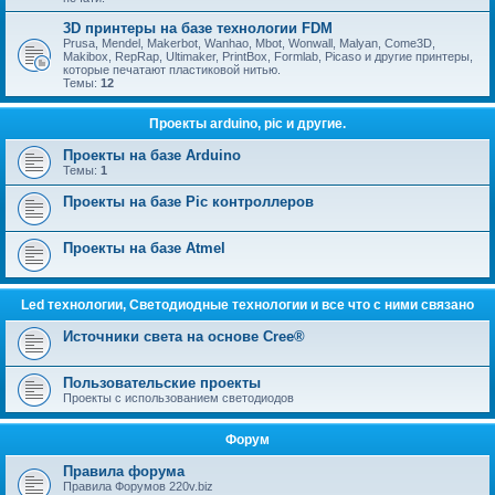
3D принтеры на базе технологии FDM
Prusa, Mendel, Makerbot, Wanhao, Mbot, Wonwall, Malyan, Come3D,
Makibox, RepRap, Ultimaker, PrintBox, Formlab, Picaso и другие принтеры,
которые печатают пластиковой нитью.
Темы:
12
Проекты arduino, pic и другие.
Проекты на базе Arduino
Темы:
1
Проекты на базе Pic контроллеров
Проекты на базе Atmel
Led технологии, Светодиодные технологии и все что с ними связано
Источники света на основе Cree®
Пользовательские проекты
Проекты с использованием светодиодов
Форум
Правила форума
Правила Форумов 220v.biz