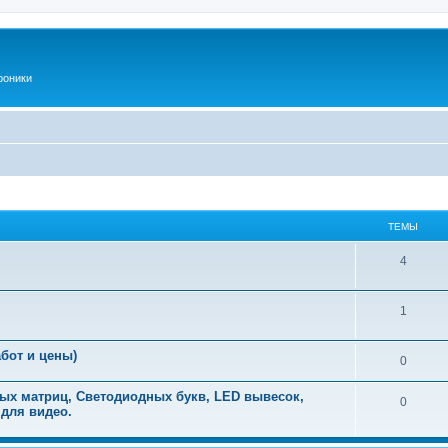
роники
ТЕМЫ
Т
4
е
Т
1
м
е
ы
бот и цены)
Т
0
м
е
ы
ых матриц, Светодиодных букв, LED вывесок,
Т
0
 для видео.
м
е
ы