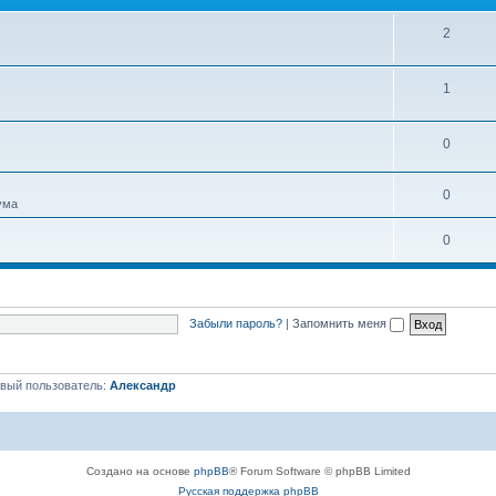
м
ы
Т
2
е
Т
1
м
е
ы
Т
0
м
е
ы
Т
0
м
ума
е
ы
Т
0
м
е
ы
м
Забыли пароль?
|
Запомнить меня
ы
вый пользователь:
Александр
Создано на основе
phpBB
® Forum Software © phpBB Limited
Русская поддержка phpBB