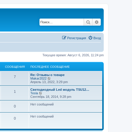
Поиск
Расширенный по
Регистрация
Вход
Текущее время: Август 6, 2026, 11:24 pm
СООБЩЕНИЯ
ПОСЛЕДНЕЕ СООБЩЕНИЕ
П
Re: Отзывы о товаре
С
7
о
П
Makar2022
с
е
Апрель 13, 2022, 3:29 pm
о
л
р
е
е
П
Светодиодный Led модуль TSU12…
С
1
о
д
й
о
П
Tesla
н
т
с
е
Сентябрь 18, 2014, 9:28 pm
о
б
е
и
л
р
е
к
е
е
Нет сообщений
С
0
о
с
п
щ
д
й
о
о
н
т
о
о
с
б
е
и
е
Нет сообщений
б
л
е
к
С
0
щ
е
о
с
п
щ
н
е
д
о
о
о
н
н
о
с
б
е
и
и
е
б
л