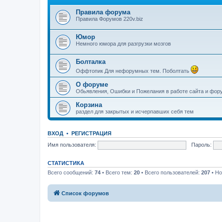
Правила форума
Правила Форумов 220v.biz
Юмор
Немного юмора для разгрузки мозгов
Болталка
Оффтопик Для нефорумных тем. Поболтать
О форуме
Обьявления, Ошибки и Пожелания в работе сайта и фор
Корзина
раздел для закрытых и исчерпавших себя тем
ВХОД
•
РЕГИСТРАЦИЯ
Имя пользователя:
Пароль:
СТАТИСТИКА
Всего сообщений:
74
• Всего тем:
20
• Всего пользователей:
207
• Но
Список форумов