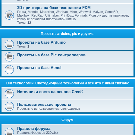
3D принтеры на базе технологии FDM
Prusa, Mendel, Makerbot, Wanhao, Mbot, Wonwall, Malyan, Come3D,
Makibox, RepRap, Ultimaker, PrintBox, Formlab, Picaso и другие принтеры,
которые печатают пластиковой нитью.
Темы:
12
Проекты arduino, pic и другие.
Проекты на базе Arduino
Темы:
1
Проекты на базе Pic контроллеров
Проекты на базе Atmel
Led технологии, Светодиодные технологии и все что с ними связано
Источники света на основе Cree®
Пользовательские проекты
Проекты с использованием светодиодов
Форум
Правила форума
Правила Форумов 220v.biz