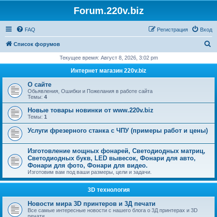
Forum.220v.biz
FAQ
Регистрация
Вход
П
Список форумов
о
Текущее время: Август 8, 2026, 3:02 pm
и
Интернет магазин 220v.biz
с
О сайте
к
Обьявления, Ошибки и Пожелания в работе сайта
Темы:
4
Новые товары новинки от www.220v.biz
Темы:
1
Услуги фрезерного станка с ЧПУ (примеры работ и цены)
Изготовление мощных фонарей, Светодиодных матриц,
Светодиодных букв, LED вывесок, Фонари для авто,
Фонари для фото, Фонари для видео.
Изготовим вам под ваши размеры, цели и задачи.
3D технология
Новости мира 3D принтеров и 3Д печати
Все самые интересные новости с нашего блога о 3Д принтерах и 3D
печати.