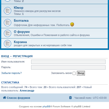
Темы:
2
Юмор
Немного юмора для разгрузки мозгов
Темы:
1
Болталка
Оффтопик Для нефорумных тем. Поболтать
О форуме
Обьявления, Ошибки и Пожелания в работе сайта и форума
Корзина
раздел для закрытых и исчерпавших себя тем
ВХОД
•
РЕГИСТРАЦИЯ
Имя пользователя:
Пароль:
Забыли пароль?
Запомнить меня
СТАТИСТИКА
Всего сообщений:
74
• Всего тем:
20
• Всего пользователей:
207
• Новый
пользователь:
Александр
Список форумов
Часовой пояс:
UTC+03:00
Создано на основе
phpBB
® Forum Software © phpBB Limited