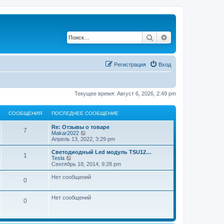
Поиск
Расширенный по
Регистрация
Вход
Текущее время: Август 6, 2026, 2:49 pm
СООБЩЕНИЯ
ПОСЛЕДНЕЕ СООБЩЕНИЕ
П
Re: Отзывы о товаре
С
7
о
П
Makar2022
с
е
Апрель 13, 2022, 3:29 pm
о
л
р
е
е
П
Светодиодный Led модуль TSU12…
С
1
о
д
й
о
П
Tesla
н
т
с
е
Сентябрь 18, 2014, 9:28 pm
о
б
е
и
л
р
е
к
е
е
Нет сообщений
С
0
о
с
п
щ
д
й
о
о
н
т
о
о
с
б
е
и
е
Нет сообщений
б
л
е
к
С
0
щ
е
о
с
п
щ
н
е
д
о
о
о
н
н
о
с
б
е
и
и
е
б
л