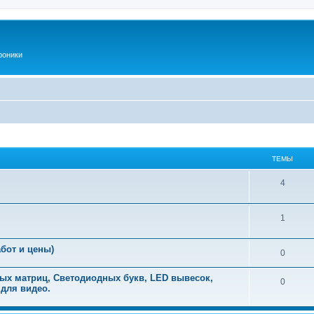
роники
ТЕМЫ
Т
4
е
Т
1
м
е
ы
бот и цены)
Т
0
м
е
ы
ых матриц, Светодиодных букв, LED вывесок,
Т
0
 для видео.
м
е
ы