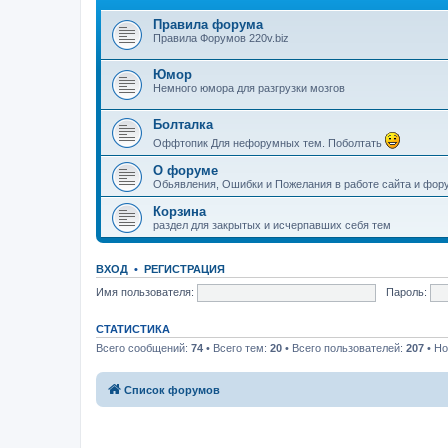
Правила форума
Правила Форумов 220v.biz
Юмор
Немного юмора для разгрузки мозгов
Болталка
Оффтопик Для нефорумных тем. Поболтать
О форуме
Обьявления, Ошибки и Пожелания в работе сайта и фор
Корзина
раздел для закрытых и исчерпавших себя тем
ВХОД
•
РЕГИСТРАЦИЯ
Имя пользователя:
Пароль:
СТАТИСТИКА
Всего сообщений:
74
• Всего тем:
20
• Всего пользователей:
207
• Но
Список форумов