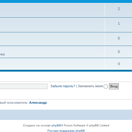
м
ы
Т
2
е
Т
1
м
е
ы
Т
0
м
е
ы
Т
0
м
ума
е
ы
Т
0
м
е
ы
м
Забыли пароль?
|
Запомнить меня
ы
вый пользователь:
Александр
Создано на основе
phpBB
® Forum Software © phpBB Limited
Русская поддержка phpBB