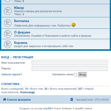
Темы:
2
Юмор
Немного юмора для разгрузки мозгов
Темы:
1
Болталка
Оффтопик Для нефорумных тем. Поболтать
О форуме
Обьявления, Ошибки и Пожелания в работе сайта и форума
Корзина
раздел для закрытых и исчерпавших себя тем
ВХОД
•
РЕГИСТРАЦИЯ
Имя пользователя:
Пароль:
Забыли пароль?
Запомнить меня
СТАТИСТИКА
Всего сообщений:
74
• Всего тем:
20
• Всего пользователей:
207
• Новый
пользователь:
Александр
Список форумов
Часовой пояс:
UTC+03:00
Создано на основе
phpBB
® Forum Software © phpBB Limited