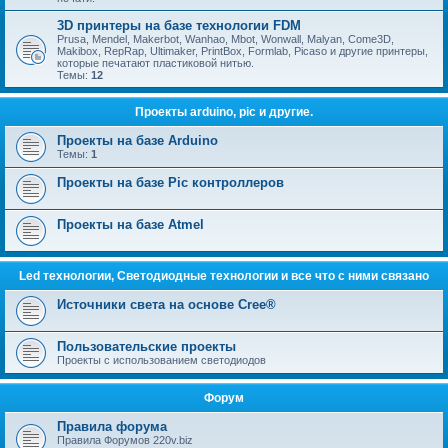
3D принтеры на базе технологии FDM
Prusa, Mendel, Makerbot, Wanhao, Mbot, Wonwall, Malyan, Come3D,
Makibox, RepRap, Ultimaker, PrintBox, Formlab, Picaso и другие принтеры,
которые печатают пластиковой нитью.
Темы:
12
Проекты arduino, pic и другие.
Проекты на базе Arduino
Темы:
1
Проекты на базе Pic контроллеров
Проекты на базе Atmel
Led технологии, Светодиодные технологии и все что с ними связано
Источники света на основе Cree®
Пользовательские проекты
Проекты с использованием светодиодов
Форум
Правила форума
Правила Форумов 220v.biz