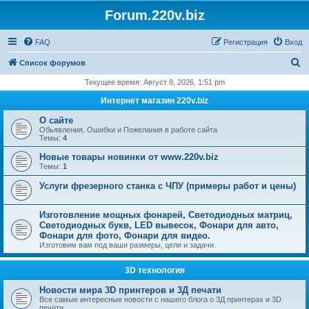
Forum.220v.biz
FAQ
Регистрация
Вход
П
Список форумов
о
Текущее время: Август 8, 2026, 1:51 pm
и
Интернет магазин 220v.biz
с
О сайте
к
Обьявления, Ошибки и Пожелания в работе сайта
Темы:
4
Новые товары новинки от www.220v.biz
Темы:
1
Услуги фрезерного станка с ЧПУ (примеры работ и цены)
Изготовление мощных фонарей, Светодиодных матриц,
Светодиодных букв, LED вывесок, Фонари для авто,
Фонари для фото, Фонари для видео.
Изготовим вам под ваши размеры, цели и задачи.
3D технология
Новости мира 3D принтеров и 3Д печати
Все самые интересные новости с нашего блога о 3Д принтерах и 3D
печати.