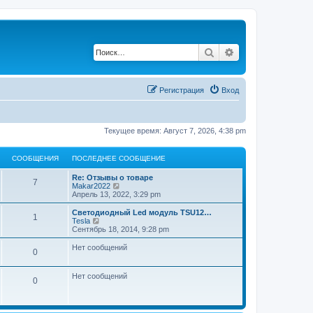
Поиск
Расширенный по
Регистрация
Вход
Текущее время: Август 7, 2026, 4:38 pm
СООБЩЕНИЯ
ПОСЛЕДНЕЕ СООБЩЕНИЕ
П
Re: Отзывы о товаре
С
7
о
П
Makar2022
с
е
Апрель 13, 2022, 3:29 pm
о
л
р
е
е
П
Светодиодный Led модуль TSU12…
С
1
о
д
й
о
П
Tesla
н
т
с
е
Сентябрь 18, 2014, 9:28 pm
о
б
е
и
л
р
е
к
е
е
Нет сообщений
С
0
о
с
п
щ
д
й
о
о
н
т
о
о
с
б
е
и
е
Нет сообщений
б
л
е
к
С
0
щ
е
о
с
п
щ
н
е
д
о
о
о
н
н
о
с
б
е
и
и
е
б
л