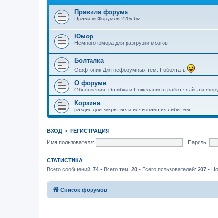
Правила форума
Правила Форумов 220v.biz
Юмор
Немного юмора для разгрузки мозгов
Болталка
Оффтопик Для нефорумных тем. Поболтать
О форуме
Обьявления, Ошибки и Пожелания в работе сайта и фор
Корзина
раздел для закрытых и исчерпавших себя тем
ВХОД
•
РЕГИСТРАЦИЯ
Имя пользователя:
Пароль:
СТАТИСТИКА
Всего сообщений:
74
• Всего тем:
20
• Всего пользователей:
207
• Но
Список форумов