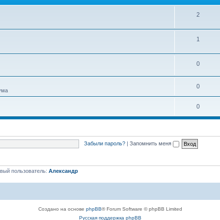
м
ы
Т
2
е
Т
1
м
е
ы
Т
0
м
е
ы
Т
0
м
ума
е
ы
Т
0
м
е
ы
м
Забыли пароль?
|
Запомнить меня
ы
вый пользователь:
Александр
Создано на основе
phpBB
® Forum Software © phpBB Limited
Русская поддержка phpBB