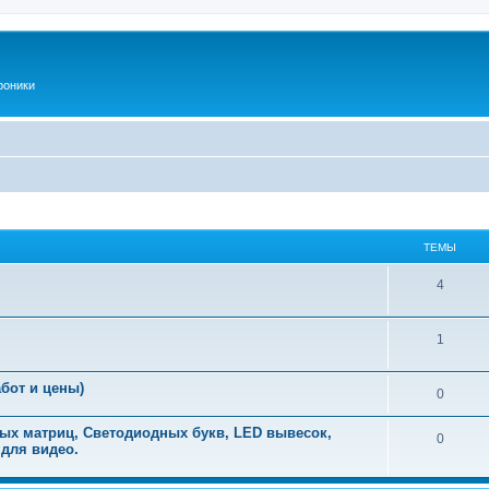
роники
ТЕМЫ
Т
4
е
Т
1
м
е
ы
бот и цены)
Т
0
м
е
ы
ых матриц, Светодиодных букв, LED вывесок,
Т
0
 для видео.
м
е
ы