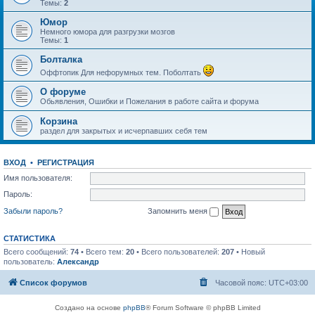
Темы:
2
Юмор
Немного юмора для разгрузки мозгов
Темы:
1
Болталка
Оффтопик Для нефорумных тем. Поболтать
О форуме
Обьявления, Ошибки и Пожелания в работе сайта и форума
Корзина
раздел для закрытых и исчерпавших себя тем
ВХОД
•
РЕГИСТРАЦИЯ
Имя пользователя:
Пароль:
Забыли пароль?
Запомнить меня
СТАТИСТИКА
Всего сообщений:
74
• Всего тем:
20
• Всего пользователей:
207
• Новый
пользователь:
Александр
Список форумов
Часовой пояс:
UTC+03:00
Создано на основе
phpBB
® Forum Software © phpBB Limited