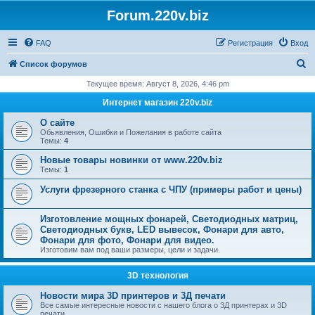
Forum.220v.biz
FAQ
Регистрация
Вход
П
Список форумов
о
Текущее время: Август 8, 2026, 4:46 pm
и
Интернет магазин 220v.biz
с
О сайте
к
Обьявления, Ошибки и Пожелания в работе сайта
Темы:
4
Новые товары новинки от www.220v.biz
Темы:
1
Услуги фрезерного станка с ЧПУ (примеры работ и цены)
Изготовление мощных фонарей, Светодиодных матриц,
Светодиодных букв, LED вывесок, Фонари для авто,
Фонари для фото, Фонари для видео.
Изготовим вам под ваши размеры, цели и задачи.
3D технология
Новости мира 3D принтеров и 3Д печати
Все самые интересные новости с нашего блога о 3Д принтерах и 3D
печати.