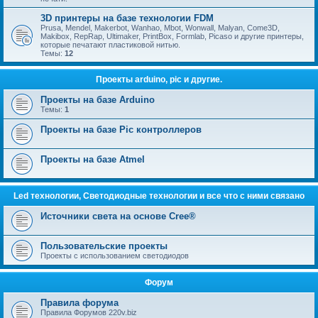
3D принтеры на базе технологии FDM
Prusa, Mendel, Makerbot, Wanhao, Mbot, Wonwall, Malyan, Come3D,
Makibox, RepRap, Ultimaker, PrintBox, Formlab, Picaso и другие принтеры,
которые печатают пластиковой нитью.
Темы:
12
Проекты arduino, pic и другие.
Проекты на базе Arduino
Темы:
1
Проекты на базе Pic контроллеров
Проекты на базе Atmel
Led технологии, Светодиодные технологии и все что с ними связано
Источники света на основе Cree®
Пользовательские проекты
Проекты с использованием светодиодов
Форум
Правила форума
Правила Форумов 220v.biz