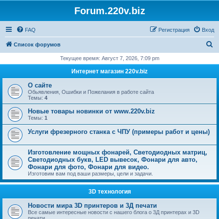
Forum.220v.biz
FAQ
Регистрация
Вход
П
Список форумов
о
Текущее время: Август 7, 2026, 7:09 pm
и
Интернет магазин 220v.biz
с
О сайте
к
Обьявления, Ошибки и Пожелания в работе сайта
Темы:
4
Новые товары новинки от www.220v.biz
Темы:
1
Услуги фрезерного станка с ЧПУ (примеры работ и цены)
Изготовление мощных фонарей, Светодиодных матриц,
Светодиодных букв, LED вывесок, Фонари для авто,
Фонари для фото, Фонари для видео.
Изготовим вам под ваши размеры, цели и задачи.
3D технология
Новости мира 3D принтеров и 3Д печати
Все самые интересные новости с нашего блога о 3Д принтерах и 3D
печати.