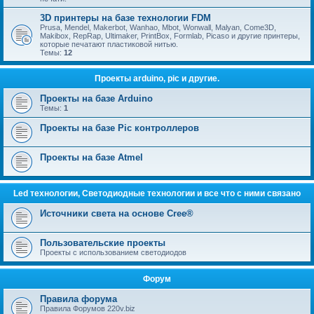
3D принтеры на базе технологии FDM
Prusa, Mendel, Makerbot, Wanhao, Mbot, Wonwall, Malyan, Come3D,
Makibox, RepRap, Ultimaker, PrintBox, Formlab, Picaso и другие принтеры,
которые печатают пластиковой нитью.
Темы:
12
Проекты arduino, pic и другие.
Проекты на базе Arduino
Темы:
1
Проекты на базе Pic контроллеров
Проекты на базе Atmel
Led технологии, Светодиодные технологии и все что с ними связано
Источники света на основе Cree®
Пользовательские проекты
Проекты с использованием светодиодов
Форум
Правила форума
Правила Форумов 220v.biz