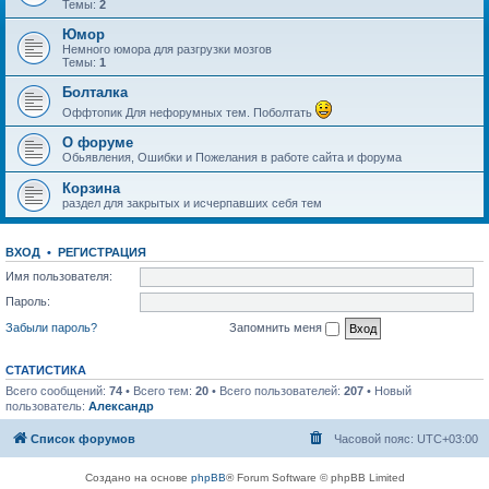
Темы:
2
Юмор
Немного юмора для разгрузки мозгов
Темы:
1
Болталка
Оффтопик Для нефорумных тем. Поболтать
О форуме
Обьявления, Ошибки и Пожелания в работе сайта и форума
Корзина
раздел для закрытых и исчерпавших себя тем
ВХОД
•
РЕГИСТРАЦИЯ
Имя пользователя:
Пароль:
Забыли пароль?
Запомнить меня
СТАТИСТИКА
Всего сообщений:
74
• Всего тем:
20
• Всего пользователей:
207
• Новый
пользователь:
Александр
Список форумов
Часовой пояс:
UTC+03:00
Создано на основе
phpBB
® Forum Software © phpBB Limited