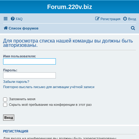
Forum.220v.biz
FAQ
Регистрация
Вход
П
Список форумов
о
Для просмотра списка нашей команды вы должны быть
и
авторизованы.
с
Имя пользователя:
к
Пароль:
Забыли пароль?
Повторно выслать письмо для активации учётной записи
Запомнить меня
Скрыть моё пребывание на конференции в этот раз
РЕГИСТРАЦИЯ
Для входа на конференцию вы должны быть зарегистрированы.