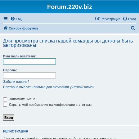
Forum.220v.biz
FAQ
Регистрация
Вход
П
Список форумов
о
Для просмотра списка нашей команды вы должны быть
и
авторизованы.
с
Имя пользователя:
к
Пароль:
Забыли пароль?
Повторно выслать письмо для активации учётной записи
Запомнить меня
Скрыть моё пребывание на конференции в этот раз
РЕГИСТРАЦИЯ
Для входа на конференцию вы должны быть зарегистрированы.