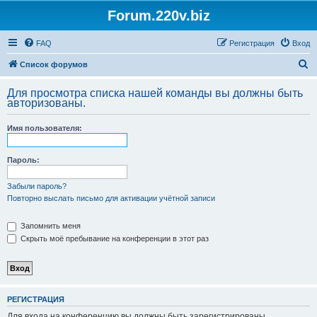
Forum.220v.biz
FAQ
Регистрация
Вход
П
Список форумов
о
Для просмотра списка нашей команды вы должны быть
и
авторизованы.
с
Имя пользователя:
к
Пароль:
Забыли пароль?
Повторно выслать письмо для активации учётной записи
Запомнить меня
Скрыть моё пребывание на конференции в этот раз
РЕГИСТРАЦИЯ
Для входа на конференцию вы должны быть зарегистрированы.