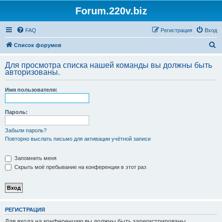
Forum.220v.biz
FAQ
Регистрация
Вход
П
Список форумов
о
Для просмотра списка нашей команды вы должны быть
и
авторизованы.
с
Имя пользователя:
к
Пароль:
Забыли пароль?
Повторно выслать письмо для активации учётной записи
Запомнить меня
Скрыть моё пребывание на конференции в этот раз
РЕГИСТРАЦИЯ
Для входа на конференцию вы должны быть зарегистрированы.