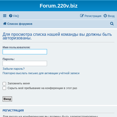
Forum.220v.biz
FAQ
Регистрация
Вход
П
Список форумов
о
Для просмотра списка нашей команды вы должны быть
и
авторизованы.
с
Имя пользователя:
к
Пароль:
Забыли пароль?
Повторно выслать письмо для активации учётной записи
Запомнить меня
Скрыть моё пребывание на конференции в этот раз
РЕГИСТРАЦИЯ
Для входа на конференцию вы должны быть зарегистрированы.