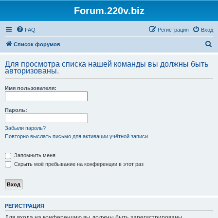
Forum.220v.biz
FAQ
Регистрация
Вход
П
Список форумов
о
Для просмотра списка нашей команды вы должны быть
и
авторизованы.
с
Имя пользователя:
к
Пароль:
Забыли пароль?
Повторно выслать письмо для активации учётной записи
Запомнить меня
Скрыть моё пребывание на конференции в этот раз
РЕГИСТРАЦИЯ
Для входа на конференцию вы должны быть зарегистрированы.