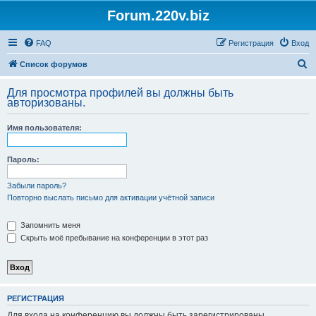
Forum.220v.biz
FAQ
Регистрация
Вход
П
Список форумов
о
Для просмотра профилей вы должны быть
и
авторизованы.
с
Имя пользователя:
к
Пароль:
Забыли пароль?
Повторно выслать письмо для активации учётной записи
Запомнить меня
Скрыть моё пребывание на конференции в этот раз
РЕГИСТРАЦИЯ
Для входа на конференцию вы должны быть зарегистрированы.