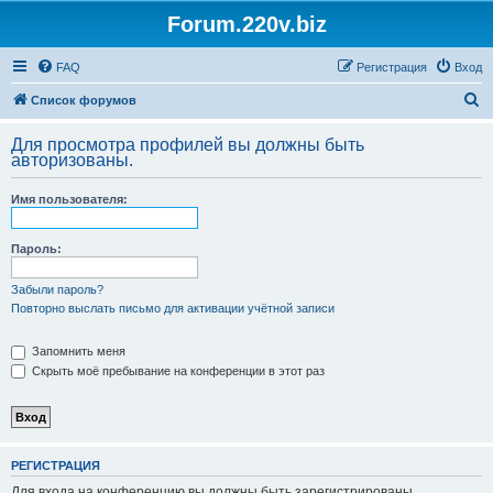
Forum.220v.biz
FAQ
Регистрация
Вход
П
Список форумов
о
Для просмотра профилей вы должны быть
и
авторизованы.
с
Имя пользователя:
к
Пароль:
Забыли пароль?
Повторно выслать письмо для активации учётной записи
Запомнить меня
Скрыть моё пребывание на конференции в этот раз
РЕГИСТРАЦИЯ
Для входа на конференцию вы должны быть зарегистрированы.