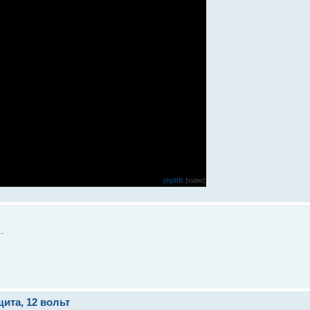
phpBB
[video]
.
ита, 12 вольт