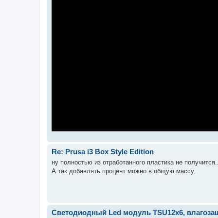
Re: Prusa i3 Box Style Edition
ну полностью из отработанного пластика не получится..
А так добавлять процент можно в общую массу.
Светодиодный Led модуль TSU12х6, влагозащ