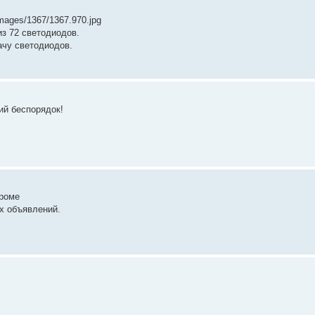
images/1367/1367.970.jpg
з 72 светодиодов.
чу светодиодов.
ий беспорядок!
кроме
х объявлений.