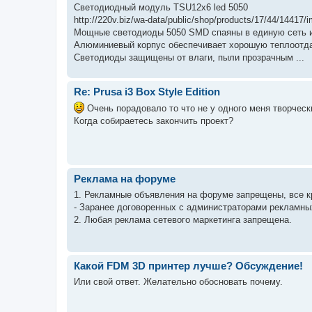
Светодиодный модуль TSU12х6 led 5050
http://220v.biz/wa-data/public/shop/products/17/44/14417/
Мощные светодиоды 5050 SMD спаяны в единую сеть и
Алюминиевый корпус обеспечивает хорошую теплоотда
Светодиоды защищены от влаги, пыли прозрачным ...
Re: Prusa i3 Box Style Edition
Очень порадовало то что не у одного меня творческ
Когда собираетесь закончить проект?
Реклама на форуме
1. Рекламные объявления на форуме запрещены, все 
- Заранее договоренных с администраторами рекламны
2. Любая реклама сетевого маркетинга запрещена.
Какой FDM 3D принтер лучше? Обсуждение!
Или свой ответ. Желательно обосновать почему.