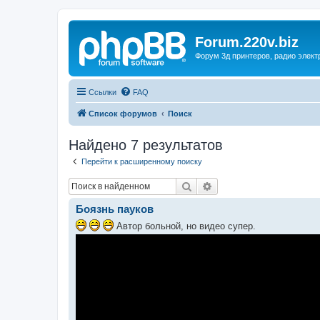
Forum.220v.biz
Форум 3д принтеров, радио элект
Ссылки
FAQ
Список форумов
Поиск
Найдено 7 результатов
Перейти к расширенному поиску
Поиск
Расширенный поиск
Боязнь пауков
Автор больной, но видео супер.