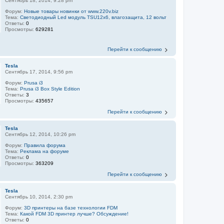
Сентябрь 18, 2014, 9:28 pm
Форум:
Новые товары новинки от www.220v.biz
Тема:
Светодиодный Led модуль TSU12х6, влагозащита, 12 вольт
Ответы:
0
Просмотры:
629281
Перейти к сообщению
Tesla
Сентябрь 17, 2014, 9:56 pm
Форум:
Prusa i3
Тема:
Prusa i3 Box Style Edition
Ответы:
3
Просмотры:
435657
Перейти к сообщению
Tesla
Сентябрь 12, 2014, 10:26 pm
Форум:
Правила форума
Тема:
Реклама на форуме
Ответы:
0
Просмотры:
363209
Перейти к сообщению
Tesla
Сентябрь 10, 2014, 2:30 pm
Форум:
3D принтеры на базе технологии FDM
Тема:
Какой FDM 3D принтер лучше? Обсуждение!
Ответы:
0