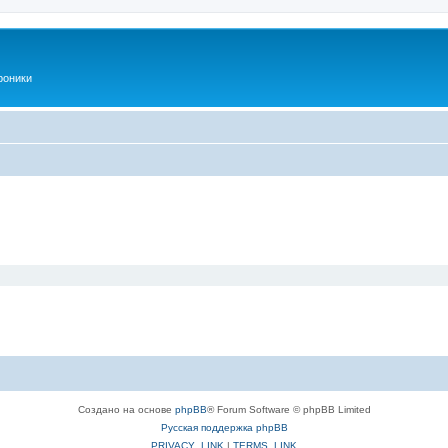
роники
Создано на основе
phpBB
® Forum Software © phpBB Limited
Русская поддержка phpBB
PRIVACY_LINK
|
TERMS_LINK