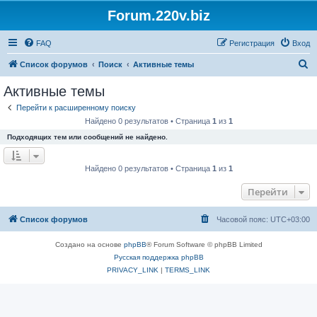
Forum.220v.biz
FAQ
Регистрация
Вход
П
Список форумов
Поиск
Активные темы
о
Активные темы
и
Перейти к расширенному поиску
с
Найдено 0 результатов • Страница
1
из
1
к
Подходящих тем или сообщений не найдено.
Найдено 0 результатов • Страница
1
из
1
Перейти
Список форумов
Часовой пояс:
UTC+03:00
Создано на основе
phpBB
® Forum Software © phpBB Limited
Русская поддержка phpBB
PRIVACY_LINK
|
TERMS_LINK