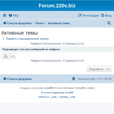
Forum.220v.biz
FAQ
Регистрация
Вход
П
Список форумов
Поиск
Активные темы
о
Активные темы
и
Перейти к расширенному поиску
с
Найдено 0 результатов • Страница
1
из
1
к
Подходящих тем или сообщений не найдено.
Найдено 0 результатов • Страница
1
из
1
Перейти
Список форумов
Часовой пояс:
UTC+03:00
Создано на основе
phpBB
® Forum Software © phpBB Limited
Русская поддержка phpBB
PRIVACY_LINK
|
TERMS_LINK