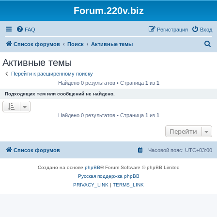
Forum.220v.biz
FAQ
Регистрация
Вход
П
Список форумов
Поиск
Активные темы
о
Активные темы
и
Перейти к расширенному поиску
с
Найдено 0 результатов • Страница
1
из
1
к
Подходящих тем или сообщений не найдено.
Найдено 0 результатов • Страница
1
из
1
Перейти
Список форумов
Часовой пояс:
UTC+03:00
Создано на основе
phpBB
® Forum Software © phpBB Limited
Русская поддержка phpBB
PRIVACY_LINK
|
TERMS_LINK