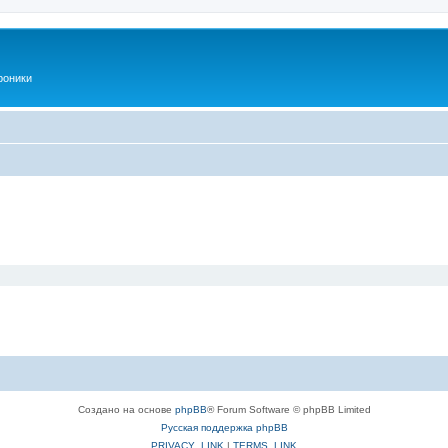
роники
Создано на основе
phpBB
® Forum Software © phpBB Limited
Русская поддержка phpBB
PRIVACY_LINK
|
TERMS_LINK