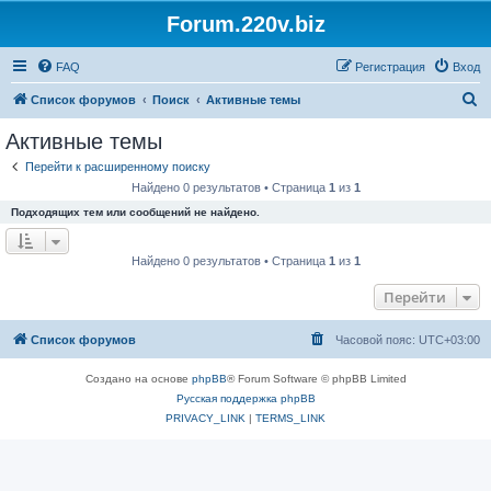
Forum.220v.biz
FAQ
Регистрация
Вход
П
Список форумов
Поиск
Активные темы
о
Активные темы
и
Перейти к расширенному поиску
с
Найдено 0 результатов • Страница
1
из
1
к
Подходящих тем или сообщений не найдено.
Найдено 0 результатов • Страница
1
из
1
Перейти
Список форумов
Часовой пояс:
UTC+03:00
Создано на основе
phpBB
® Forum Software © phpBB Limited
Русская поддержка phpBB
PRIVACY_LINK
|
TERMS_LINK