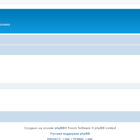
роники
Создано на основе
phpBB
® Forum Software © phpBB Limited
Русская поддержка phpBB
PRIVACY_LINK
|
TERMS_LINK