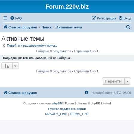
Forum.220v.biz
FAQ
Регистрация
Вход
П
Список форумов
Поиск
Активные темы
о
Активные темы
и
Перейти к расширенному поиску
с
Найдено 0 результатов • Страница
1
из
1
к
Подходящих тем или сообщений не найдено.
Найдено 0 результатов • Страница
1
из
1
Перейти
Список форумов
Часовой пояс:
UTC+03:00
Создано на основе
phpBB
® Forum Software © phpBB Limited
Русская поддержка phpBB
PRIVACY_LINK
|
TERMS_LINK