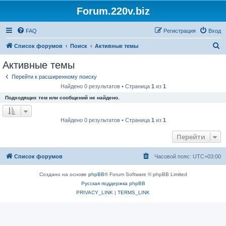
Forum.220v.biz
FAQ
Регистрация
Вход
П
Список форумов
Поиск
Активные темы
о
Активные темы
и
Перейти к расширенному поиску
с
Найдено 0 результатов • Страница
1
из
1
к
Подходящих тем или сообщений не найдено.
Найдено 0 результатов • Страница
1
из
1
Перейти
Список форумов
Часовой пояс:
UTC+03:00
Создано на основе
phpBB
® Forum Software © phpBB Limited
Русская поддержка phpBB
PRIVACY_LINK
|
TERMS_LINK