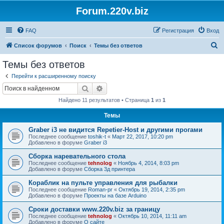
Forum.220v.biz
FAQ
Регистрация
Вход
П
Список форумов
Поиск
Темы без ответов
о
Темы без ответов
и
Перейти к расширенному поиску
с
Поиск
Расширенный поиск
к
Найдено 11 результатов • Страница
1
из
1
Темы
Graber i3 не видится Repetier-Host и другими прогами
Последнее сообщение
toshik-t
«
Март 22, 2017, 10:20 pm
Добавлено в форуме
Graber i3
Сборка наревательного стола
Последнее сообщение
tehnolog
«
Ноябрь 4, 2014, 8:03 pm
Добавлено в форуме
Сборка 3д принтера
Кораблик на пульте управления для рыбалки
Последнее сообщение
Roman-pr
«
Октябрь 19, 2014, 2:35 pm
Добавлено в форуме
Проекты на базе Arduino
Сроки доставки www.220v.biz за границу
Последнее сообщение
tehnolog
«
Октябрь 10, 2014, 11:11 am
Добавлено в форуме
О сайте