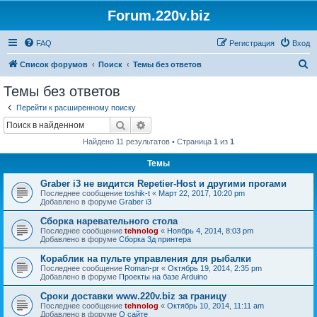
Forum.220v.biz
FAQ
Регистрация
Вход
П
Список форумов
Поиск
Темы без ответов
о
Темы без ответов
и
Перейти к расширенному поиску
с
Поиск
Расширенный поиск
к
Найдено 11 результатов • Страница
1
из
1
Темы
Graber i3 не видится Repetier-Host и другими прогами
Последнее сообщение
toshik-t
«
Март 22, 2017, 10:20 pm
Добавлено в форуме
Graber i3
Сборка наревательного стола
Последнее сообщение
tehnolog
«
Ноябрь 4, 2014, 8:03 pm
Добавлено в форуме
Сборка 3д принтера
Кораблик на пульте управления для рыбалки
Последнее сообщение
Roman-pr
«
Октябрь 19, 2014, 2:35 pm
Добавлено в форуме
Проекты на базе Arduino
Сроки доставки www.220v.biz за границу
Последнее сообщение
tehnolog
«
Октябрь 10, 2014, 11:11 am
Добавлено в форуме
О сайте