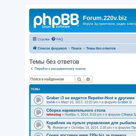
Forum.220v.biz
Форум 3д принтеров, радио элект
Ссылки
FAQ
Список форумов
Поиск
Темы без ответов
Темы без ответов
Перейти к расширенному поиску
Поиск
Расширенный поиск
ТЕМЫ
Graber i3 не видится Repetier-Host и другими
toshik-t
»
Март 22, 2017, 10:20 pm
» в форуме
Graber i3
Сборка наревательного стола
tehnolog
»
Ноябрь 4, 2014, 8:03 pm
» в форуме
Сборка 3
Кораблик на пульте управления для рыбалк
Roman-pr
»
Октябрь 19, 2014, 2:35 pm
» в форуме
Пр
Сроки доставки www.220v.biz за границу