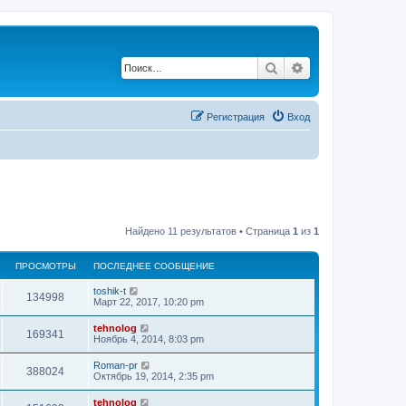
Поиск
Расширенный по
Регистрация
Вход
Найдено 11 результатов • Страница
1
из
1
ПРОСМОТРЫ
ПОСЛЕДНЕЕ СООБЩЕНИЕ
П
toshik-t
П
134998
о
Март 22, 2017, 10:20 pm
с
р
л
П
tehnolog
П
169341
е
о
Ноябрь 4, 2014, 8:03 pm
о
д
с
н
р
л
П
Roman-pr
с
е
П
388024
е
о
Октябрь 19, 2014, 2:35 pm
е
о
д
с
с
м
н
р
л
о
П
tehnolog
с
е