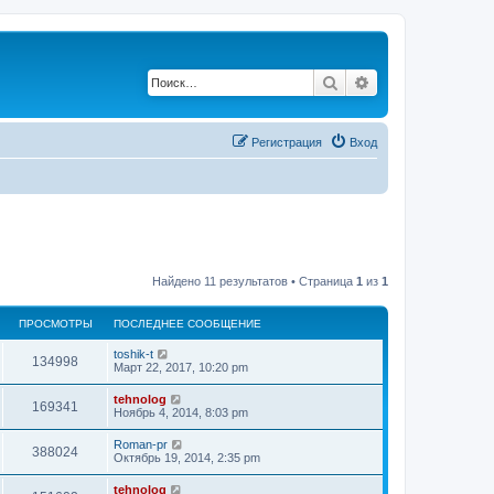
Поиск
Расширенный по
Регистрация
Вход
Найдено 11 результатов • Страница
1
из
1
ПРОСМОТРЫ
ПОСЛЕДНЕЕ СООБЩЕНИЕ
П
toshik-t
П
134998
о
Март 22, 2017, 10:20 pm
с
р
л
П
tehnolog
П
169341
е
о
Ноябрь 4, 2014, 8:03 pm
о
д
с
н
р
л
П
Roman-pr
с
е
П
388024
е
о
Октябрь 19, 2014, 2:35 pm
е
о
д
с
с
м
н
р
л
о
П
tehnolog
с
е