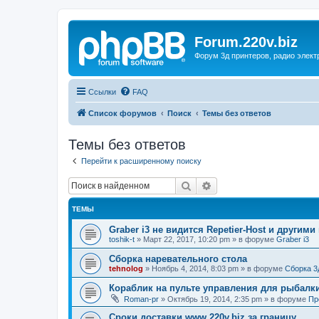
Forum.220v.biz
Форум 3д принтеров, радио элект
Ссылки
FAQ
Список форумов
Поиск
Темы без ответов
Темы без ответов
Перейти к расширенному поиску
Поиск
Расширенный поиск
ТЕМЫ
Graber i3 не видится Repetier-Host и другими
toshik-t
»
Март 22, 2017, 10:20 pm
» в форуме
Graber i3
Сборка наревательного стола
tehnolog
»
Ноябрь 4, 2014, 8:03 pm
» в форуме
Сборка 3
Кораблик на пульте управления для рыбалк
Roman-pr
»
Октябрь 19, 2014, 2:35 pm
» в форуме
Пр
Сроки доставки www.220v.biz за границу